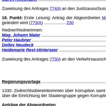
Zuweisung des Antrages
774/A
an den Justizausschus
18. Punkt:
Erste Lesung: Antrag der Abgeordneten
M
geändert wird (
773/A
)
..................
230
Redner/Rednerinnen:
Mag. Johann Maier
......................................................
Peter Haubner
.............................................................
Detlev Neudeck
...........................................................
Heidemarie Rest-Hinterseer
.......................................
Zuweisung des Antrages
773/A
an den Verkehrsaussc
Regierungsvorlage
.....................................................
1330: Zivilrechtsübereinkommen über Korruption sam
über die Einrichtung der Staatengruppe gegen Korru
Anträge der Abgeordneten