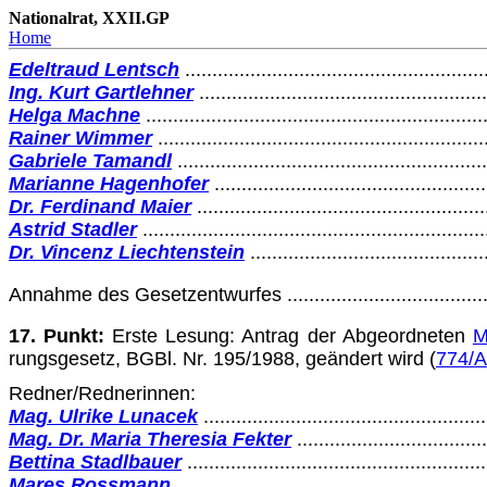
Nationalrat, XXII.GP
Home
Edeltraud Lentsch
.......................................................
Ing. Kurt Gartlehner
....................................................
Helga Machne
..............................................................
Rainer Wimmer
............................................................
Gabriele Tamandl
........................................................
Marianne Hagenhofer
.................................................
Dr. Ferdinand Maier
....................................................
Astrid Stadler
..............................................................
Dr. Vincenz Liechtenstein
...........................................
Annahme des Gesetzentwurfes
....................................
17. Punkt:
Erste Lesung: Antrag der Abgeordneten
M
rungsgesetz, BGBl. Nr. 195/1988, geändert wird (
774/A
Redner/Rednerinnen:
Mag. Ulrike Lunacek
...................................................
Mag. Dr. Maria Theresia Fekter
..................................
Bettina Stadlbauer
......................................................
Mares Rossmann
........................................................