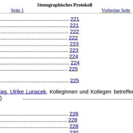
Stenographisches Protokoll
Seite 1
Vorherige Seite
...............................................
221
...............................................
221
...............................................
222
..............................................
222
...............................................
223
...............................................
223
...............................................
224
................................................
224
..............................................
225
...............................................
225
ag. Ulrike Lunacek
, Kolle­ginnen und Kollegen betre
)
.........................................................................
...............................................
226
..............................................
228
...............................................
228
...............................................
230