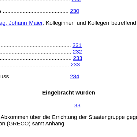
s
...........................................
230
ag. Johann Maier
, Kollegin­nen und Kollegen betreffe
...............................................
231
................................................
232
................................................
233
..............................................
233
huss
......................................
234
Eingebracht wurden
.................................................
33
t Abkommen über die Errichtung der Staatengruppe geg
ption (GRECO) samt Anhang