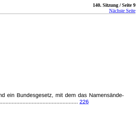
140. Sitzung / Seite 9
Nächste Seite
ffend ein Bundesgesetz, mit dem das Namensände­
....................................................
226