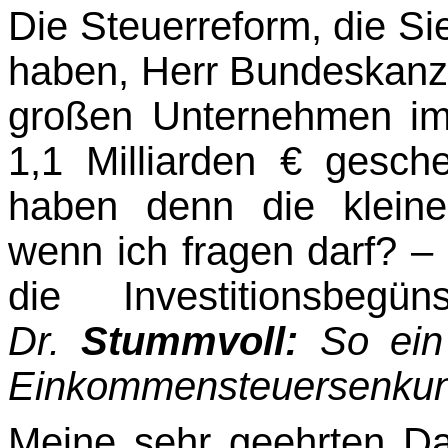
Die Steuerreform, die Si
haben, Herr Bundeskanzle
großen Unternehmen i
1,1 Milliar­den € ges
haben denn die klein
wenn ich fragen darf? 
die Investitions­beg
Dr.
Stummvoll:
So ein
Einkommensteuersenkun
Meine sehr geehrten D