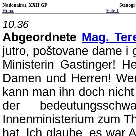
Nationalrat, XXII.GP
Stenogr
Home
Seite 1
10.36
Abgeordnete
Mag. Tere
jutro, po
š
tovane dame i g
Ministerin Gastinger! H
Damen und Herren! Wen
kann man ihn doch nicht 
der bedeutungssch
Innenministerium zum T
hat. Ich glaube, es war 