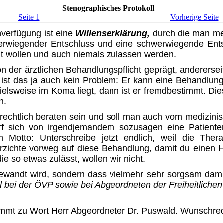
Stenographisches Protokoll
Seite 1
Vorherige Seite
verfügung ist eine
Willens­erklärung,
durch die man med
erwiegender Entschluss und eine schwerwiegende Ent
cht wollen und auch niemals zulassen werden.
 der ärztlichen Behandlungs­pflicht geprägt, anderersei
, ist das ja auch kein Problem: Er kann eine Behandlung
ispielsweise im Koma liegt, dann ist er fremdbestimmt.
n.
an rechtlich beraten sein und soll man auch vom mediz
rf sich von irgendjemandem sozusagen eine Patient
otto: Unterschreibe jetzt endlich, weil die Therap
rzichte vorweg auf diese Behandlung, damit du einen 
e so etwas zulässt, wollen wir nicht.
 angewandt wird, sondern dass vielmehr sehr sorgsam d
ll bei der ÖVP sowie bei Abge­ordneten der Freiheitliche
mmt zu Wort Herr Abgeordneter Dr. Puswald. Wunschredez