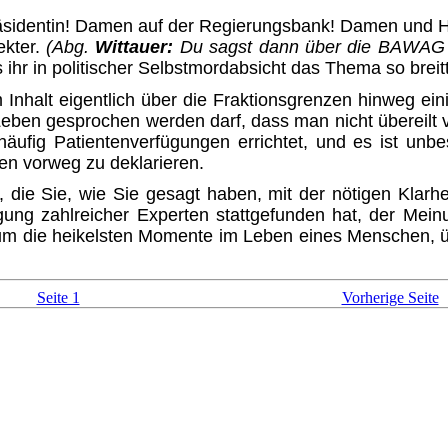
äsidentin! Damen auf der Regie­rungsbank! Damen und H
ekter.
(Abg.
Wittauer:
Du sagst dann über die BAWAG vi
s ihr in politischer Selbstmordabsicht das Thema so breitt
Inhalt eigentlich über die Frak­tionsgrenzen hinweg eini
Leben gesprochen werden darf, dass man nicht übereilt ver
äufig Patientenverfügungen errichtet, und es ist unb
n vorweg zu deklarieren.
, die Sie, wie Sie gesagt haben, mit der nötigen Klarh
igung zahlreicher Experten stattgefunden hat, der Mei
 um die heikelsten Momente im Leben eines Men­schen,
Seite 1
Vorherige Seite