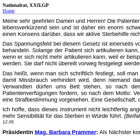
Nationalrat, XXII.GP
Home
Meine sehr geehrten Damen und Herren! Die Patienten
lebensverkürzend sein und ist daher ein enorm schw
einen Konsens darüber, dass wir aktive Sterbehilfe ni
Das Spannungsfeld bei diesem Gesetz ist einerseits von
behandeln. Solange der Patient sich artikulieren kann
wenn er sich nicht mehr artikulieren kann, weil er be
werden. Sie darf nicht übereilt vorweg festgelegt werde
Das heißt, wenn man sich schriftlich festlegt, soll m
damit Missbrauch verhindert wird, denn niemand da
Verwandten dürfen ums Bett stehen, so nach dem M
Patientenverfügungen fordern, so nach dem Motto: Ve
eine Strafbestimmung vorgesehen. Eine Gesellschaft, di
Ich hoffe, dass dieses Instrument nicht leichtfertig
mehr Sensibilität für das Sterben in Würde führt.
(Beifa
12.05
Präsidentin
Mag. Barbara Prammer
:
Als Nächster ko