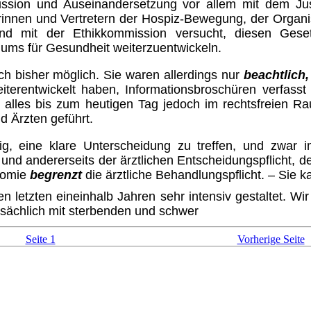
ussion und Auseinandersetzung vor allem mit dem Just
rinnen und Vertretern der Hospiz-Bewegung, der Organis
 und mit der Ethikkommission versucht, diesen Gese
iums für Gesundheit weiterzuentwickeln.
 bisher möglich. Sie waren allerdings nur
beachtlich,
iterentwickelt haben, Informations­broschüren verfass
lles bis zum heutigen Tag jedoch im rechtsfreien Ra
d Ärzten geführt.
ig, eine klare Unterscheidung zu treffen, und zwar 
und andererseits der ärztlichen Ent­scheidungspflicht,
onomie
begrenzt
die ärztliche Behandlungs­pflicht. – Sie k
 letzten eineinhalb Jahren sehr intensiv gestaltet. Wi
atsächlich mit sterbenden und schwer
Seite 1
Vorherige Seite