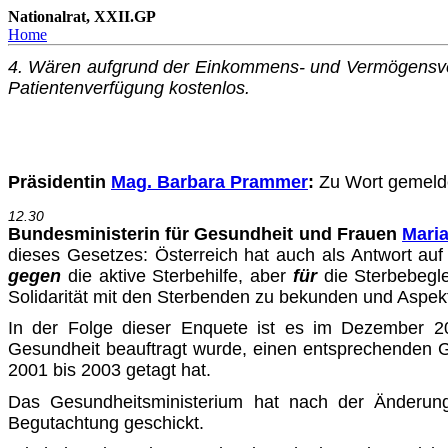
Nationalrat, XXII.GP
Home
4. Wären aufgrund der Einkommens- und Vermögensverhäl
Patientenverfügung kostenlos.
Präsidentin
Mag. Barbara Prammer
:
Zu Wort gemeldet
12.30
Bundesministerin für Gesundheit und Frauen
Maria
dieses Gesetzes: Österreich hat auch als Antwort auf 
gegen
die aktive Sterbehilfe, aber
für
die Sterbebegl
Solidarität mit den Sterbenden zu bekunden und Aspekt
In der Folge dieser Enquete ist es im Dezember 2
Gesundheit beauftragt wurde, einen entsprechenden Ge
2001 bis 2003 getagt hat.
Das Gesundheitsministerium hat nach der Änderung 
Begutachtung geschickt.