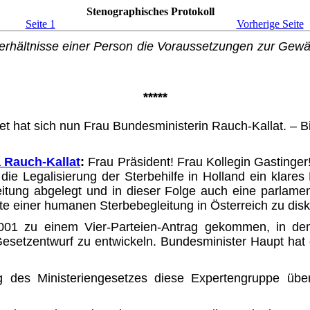
Stenographisches Protokoll
Seite 1
Vorherige Seite
tnisse einer Person die Voraussetzungen zur Gewährung
*****
 hat sich nun Frau Bundesministerin Rauch-Kallat. – Bit
 Rauch-Kallat
:
Frau Präsident! Frau Kollegin Gastinger
die Legalisierung der Sterbehilfe in Holland ein klare
eitung abgelegt und in dieser Folge auch eine parlam
e einer humanen Sterbebegleitung in Österreich zu disk
001 zu einem Vier-Parteien-Antrag gekommen, in de
setzentwurf zu entwickeln. Bundesminister Haupt hat 
des Ministeriengesetzes diese Expertengruppe über