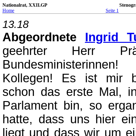
Nationalrat, XXII.GP
Stenogr
Home
Seite 1
13.18
Abgeordnete
Ingrid T
geehrter Herr Pr
Bundesministerinnen
Kollegen! Es ist mir 
schon das erste Mal, in
Parlament bin, so erga
hatte, dass uns hier e
liegt und dass wir um 