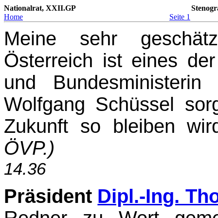
Nationalrat, XXII.GP
Stenogr
Home
Seite 1
Meine sehr geschät
Österreich ist eines de
und Bundesministerin
Wolfgang Schüssel sor
Zukunft so bleiben wi
ÖVP.)
14.36
Präsident
Dipl.-Ing. T
Redner zu Wort gemel