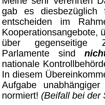
Meine sehr verehrten 
gab es diesbezüglich 
entscheiden im Rahme
Kooperations­ange­bote, 
über gegenseitige Z
Parlamente sind
nic
nationale Kontrollbehörd
In diesem Übereinkommen
Aufgabe unabhängiger 
normiert!
(Beifall bei der