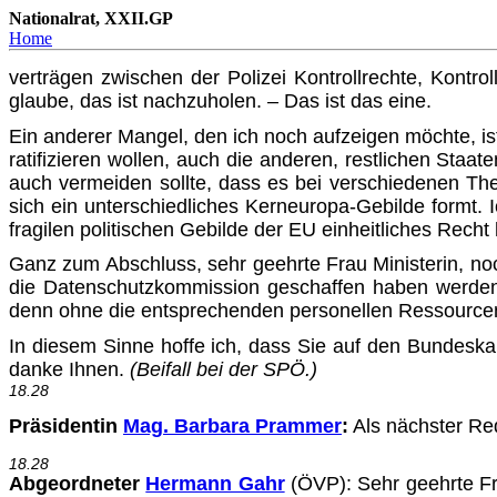
Nationalrat, XXII.GP
Home
verträgen zwischen der Polizei Kontrollrechte, Kontr
glaube, das ist nachzuholen. – Das ist das eine.
Ein anderer Mangel, den ich noch aufzeigen möchte, ist
ratifizieren wollen, auch die anderen, restlichen Staa
auch vermeiden sollte, dass es bei verschiedenen The
sich ein unterschiedliches Kerneuropa-Gebilde formt. I
fragilen politischen Gebilde der EU einheitliches Rech
Ganz zum Abschluss, sehr geehrte Frau Ministerin, noc
die Datenschutzkommission geschaffen haben werden, 
denn ohne die entsprechenden personellen Ressourcen 
In diesem Sinne hoffe ich, dass Sie auf den Bundeskan
danke Ihnen.
(Beifall bei der SPÖ.)
18.28
Präsidentin
Mag. Barbara Prammer
:
Als nächster Red
18.28
Abgeordneter
Hermann Gahr
(ÖVP)
: Sehr geehrte 