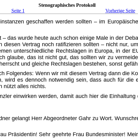
Stenographisches Protokoll
Seite 1
Vorherige Seite
ollinstanzen geschaffen werden sollten – im Europäisch
 – das wurde heute auch schon einige Male in der Debat
ten diesen Vertrag noch ratifizieren sollten – nicht nur
men unterschiedliche Rechts­lagen in Europa, in der 
ch glaube, das ist nicht gut, das sollten wir zu vermei
t herrscht und gleiche Rechtslagen bestehen, sonst gefä
h Folgendes: Wenn wir mit diesem Vertrag dann die Kon
wird es dennoch notwendig sein, dass auch für die e
nützt alles nichts.
zler einwirken werden, damit auch hier die Einhaltung d
ner gelangt Herr Abgeordneter Gahr zu Wort. Wunschred
Frau Präsidentin! Sehr geehrte Frau Bundesminister! M