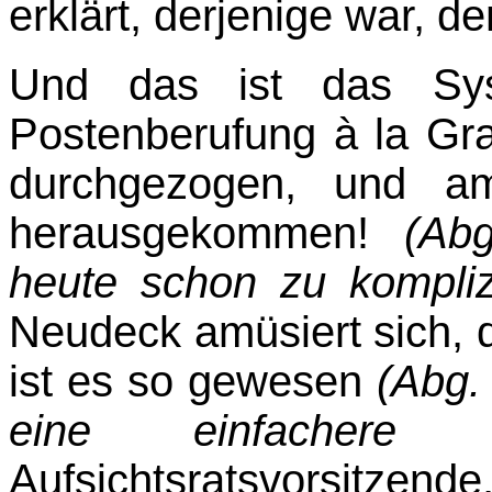
erklärt, derjenige war, d
Und das ist das Sys
Postenberufung à la Gras
durchgezogen, und am
herausgekommen!
(Ab
heute schon zu kompliz
Neudeck amüsiert sich, 
ist es so gewesen
(Abg. 
eine einfachere Va
Aufsichtsratsvorsitzende