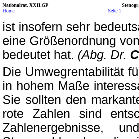
Nationalrat, XXII.GP
Stenogr
Home
Seite 1
ist insofern sehr bedeut
eine Größenordnung vo
bedeutet hat.
(Abg. Dr.
C
Die Umwegrentabilität fü
in hohem Maße interessan
Sie sollten den markant
rote Zahlen sind ents
Zahlenergebnisse, u