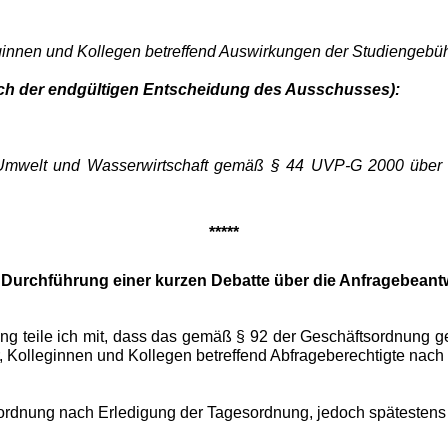
ginnen und Kollegen betreffend Auswirkungen der Studiengebühr
ich der endgültigen Entschei­dung des Ausschusses):
, Umwelt und Wasserwirtschaft ge­mäß § 44 UVP-G 2000 über d
*****
 Durchführung einer kurzen Debatte über die Anfragebean
g teile ich mit, dass das gemäß § 92 der Geschäftsordnung ges
 Kolleginnen und Kollegen be­treffend Abfrageberechtigte nac
ordnung nach Erledigung der Ta­gesordnung, jedoch spätestens 