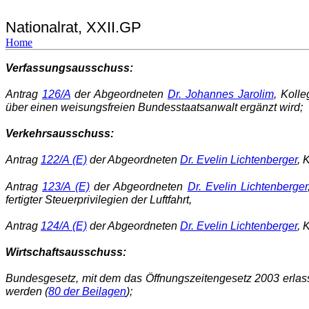
Nationalrat, XXII.GP
Home
Verfassungsausschuss:
Antrag
126/A
der Abgeordneten
Dr. Johannes Jarolim
, Koll
über einen weisungsfreien Bundesstaatsanwalt ergänzt wird;
Verkehrsausschuss:
Antrag
122/A (E)
der Abgeordneten
Dr. Evelin Lichtenberger
, 
Antrag
123/A (E)
der Abgeordneten
Dr. Evelin Lichtenberger
fertigter Steuerprivilegien der Luftfahrt,
Antrag
124/A (E)
der Abgeordneten
Dr. Evelin Lichtenberger
, 
Wirtschaftsausschuss:
Bundesgesetz, mit dem das Öffnungszeitengesetz 2003 erlass
werden (
80 der Beilagen
);