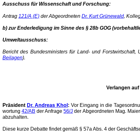
Ausschuss für Wissenschaft und Forschung:
Antrag
121/A (E)
der Abgeordneten
Dr. Kurt Grünewald
, Kolle
b) zur Enderledigung im Sinne des § 28b GOG (vorbehaltl
Umweltausschuss:
Bericht des Bundesministers für Land- und Forstwirtschaft
Beilagen
).
Verlangen auf
Präsident
Dr. Andreas Khol
:
Vor Eingang in die Tagesordnun
wor­tung
42/AB
der Anfrage
56/J
der Abgeordneten Mag. Maier,
abzuhalten.
Diese kurze Debatte findet gemäß § 57a Abs. 4 der Geschäfts