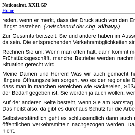
Nationalrat, XXII.GP
Home
reden, wenn er merkt, dass der Druck auch von den E
längst bestehen.
(Zwischenruf der Abg.
Silhavy.
)
Zur Gesamtarbeitszeit. Sie und andere haben im Auss
da sein. Die entsprechenden Verkehrsmöglichkeiten sind
Rechnen Sie um: Wenn man offen hält, dann kommt ma
Frühstücksgeschäft, manche Betriebe werden nachmit
Situation gerecht wird.
Meine Damen und Herren! Was wir auch gemacht habe
längere Öffnungszeiten sorgen, wo es der regionale B
dass man in manchen Bereichen wie Bäckereien, Süßwa
der Bedarf gegeben ist. Sie werden ja auch wollen, we
Auf der anderen Seite besteht, wenn Sie am Samstag Mi
Das heißt also, da gibt es durchaus Schutz für die Arb
Selbstverständlich geht es schlussendlich dann auch
öffentlichen Verkehrsmitteln nachgezogen werden. Das 
nicht.