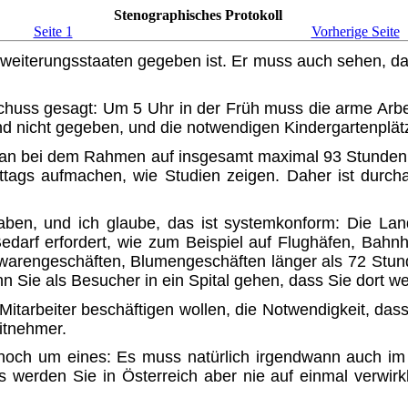
Stenographisches Protokoll
Seite 1
Vorherige Seite
rweiterungsstaaten gegeben ist. Er muss auch sehen, 
chuss gesagt: Um 5 Uhr in der Früh muss die arme Arbe
 nicht gegeben, und die notwen­digen Kindergartenplätze 
n bei dem Rahmen auf insge­samt maximal 93 Stunden
tags aufmachen, wie Studien zeigen. Daher ist durcha
n, und ich glaube, das ist systemkonform: Die Land
edarf erfordert, wie zum Beispiel auf Flughäfen, Bahn
rengeschäften, Blumengeschäften länger als 72 Stunde
nn Sie als Besucher in ein Spital gehen, dass Sie dort 
tarbeiter beschäftigen wollen, die Notwendigkeit, dass
eitnehmer.
 noch um eines: Es muss natürlich irgendwann auch im 
werden Sie in Österreich aber nie auf ein­mal verwirk