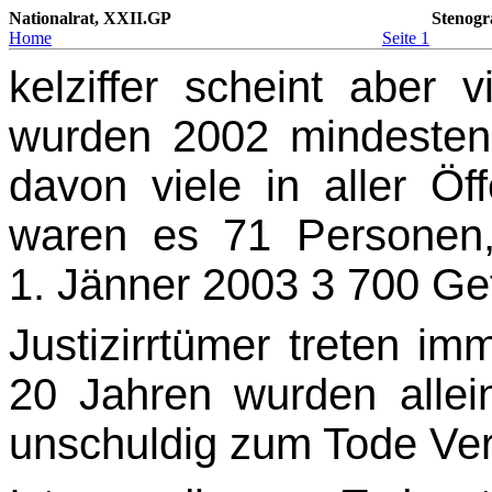
Nationalrat, XXII.GP
Stenogr
Home
Seite 1
kelziffer scheint aber 
wurden 2002 mindestens
davon viele in aller Öf
waren es 71 Per­sonen
1. Jänner 2003 3 700 Ge
Justizirrtümer treten im
20 Jahren wurden alle
unschuldig zum Tode Veru