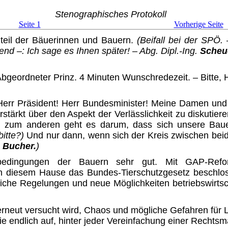
Stenographisches Protokoll
Seite 1
Vorherige Seite
eil der Bäuerinnen und Bauern.
(Beifall bei der SPÖ. 
nd –: Ich sage es Ihnen später! – Abg. Dipl.-Ing.
Scheu
geordneter Prinz. 4 Minuten Wunschredezeit. – Bitte, H
err Präsident! Herr Bundes­minister! Meine Damen und 
stärkt über den Aspekt der Verlässlichkeit zu diskuti
e, zum anderen geht es darum, dass sich unsere Baue
bitte?)
Und nur dann, wenn sich der Kreis zwischen be
.
Bucher.
)
sbedingungen der Bauern sehr gut. Mit GAP-Refor
in diesem Hause das Bundes-Tierschutzgesetz beschlo
tliche Regelungen und neue Möglichkeiten betriebswirt
n erneut versucht wird, Chaos und mögliche Gefahren für
endlich auf, hinter jeder Vereinfachung einer Rechtsm