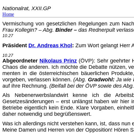
Nationalrat, XXII.GP
Home
Vermischung von gesetzlichen Regelungen zum Nacht
Frau Kollegin? – Abg.
Binder –
das Rednerpult verlasse
10.27
Präsident
Dr. Andreas Khol
:
Zum Wort gelangt Herr Ab
10.27
Abgeordneter
Nikolaus Prinz
(ÖVP): Sehr geehrter H
Chaos die anderen. Ich möchte die Debatte nützen, ver
menten in die österreichischen bäuerlichen Produkt
vorgeben, verlassen können.
(Abg.
Gradwohl:
Ja wie 
auf ihre Rechnung.
(Beifall bei der ÖVP sowie des Abg
Als Nebenerwerbslandwirt kenne ich die Arbeit
Gesetzesänderungen – erst unlängst haben wir hier 
Betriebe eigentlich kein Ende. Klare Vorgaben, einhei
daher notwendig und begrüßenswert.
Was ich allerdings nicht verstehen kann, ist, dass nu
Meine Damen und Herren von der Opposition! Hören Sie 