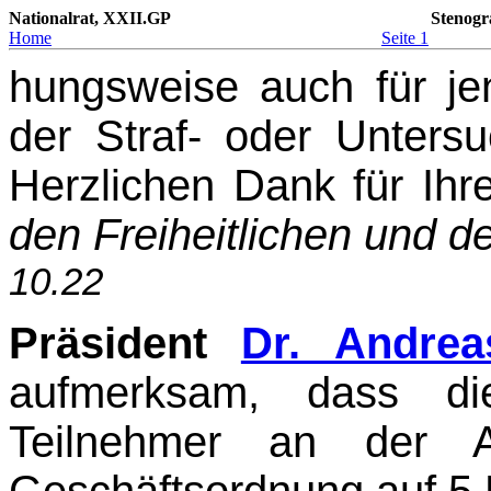
Nationalrat, XXII.GP
Stenogr
Home
Seite 1
hungsweise auch für je
der Straf- oder Untersu
Herzlichen Dank für Ih
den Freiheitli­chen und d
10.22
Präsident
Dr. Andrea
aufmerksam, dass die
Teilnehmer an der A
Geschäftsordnung auf 5 M