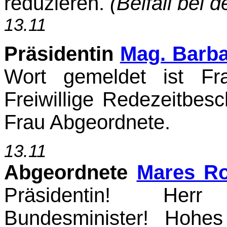
reduzieren.
(Beifall bei 
13.11
Präsidentin
Mag. Barb
Wort gemeldet ist Fr
Freiwillige Redezeitbesc
Frau Abge­ordnete.
13.11
Abgeordnete
Mares R
Präsidentin! Herr
Bundesminister! Hohe