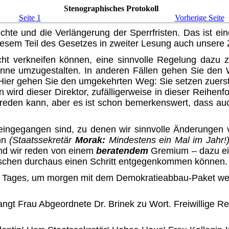
Stenographisches Protokoll
Seite 1
Vorherige Seite
hte und die Verlängerung der Sperrfristen. Das ist ei
diesem Teil des Gesetzes in zweiter Lesung auch unser
icht verkneifen können, eine sinn­volle Regelung dazu 
 Sinne umzugestalten. In anderen Fällen gehen Sie den
ier gehen Sie den umgekehrten Weg: Sie setzen zuerst e
n wird dieser Direktor, zufälligerweise in dieser Reihen
reden kann, aber es ist schon bemerkenswert, dass auch e
 eingegangen sind, zu denen wir sinnvolle Änderungen 
ann
(Staatssekretär
Morak:
Mindestens ein Mal im Jahr!
und wir reden von einem
beratendem
Gremi­um – dazu ein
nschen durchaus einen Schritt entgegenkommen können.
en Tages, um morgen mit dem Demokratieabbau-Paket w
ngt Frau Abgeordnete Dr. Bri­nek zu Wort. Freiwillige R