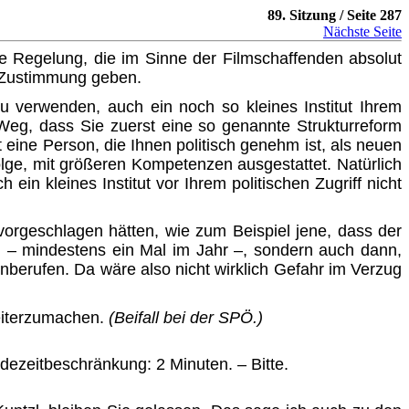
89. Sitzung / Seite 287
Nächste Seite
ne Regelung, die im Sinne der Filmschaffenden absolut
e Zustimmung geben.
zu verwenden, auch ein noch so kleines Institut Ihrem
 Weg, dass Sie zuerst eine so genannte Strukturreform
ine Person, die Ihnen politisch genehm ist, als neuen
­folge, mit größeren Kompetenzen ausgestattet. Natürlich
in kleines Institut vor Ihrem politischen Zugriff nicht
vorgeschlagen hätten, wie zum Beispiel jene, dass der
)
– mindestens ein Mal im Jahr –, sondern auch dann,
berufen. Da wäre also nicht wirklich Gefahr im Verzug
eiterzumachen.
(Beifall bei der SPÖ.)
edezeitbeschränkung: 2 Minuten. – Bitte.