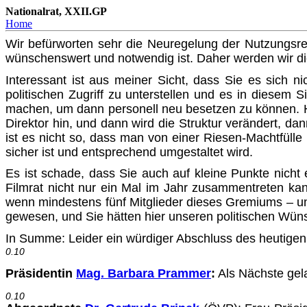
Nationalrat, XXII.GP
Home
Wir befürworten sehr die Neuregelung der Nutzungsrec
wün­schenswert und notwendig ist. Daher werden wir 
Interessant ist aus meiner Sicht, dass Sie es sich n
politischen Zugriff zu unterstellen und es in diesem
machen, um dann per­sonell neu besetzen zu können. H
Direktor hin, und dann wird die Struktur verändert, dan
ist es nicht so, dass man von einer Riesen-Machtfülle 
sicher ist und entsprechend umgestal­tet wird.
Es ist schade, dass Sie auch auf kleine Punkte nicht
Filmrat nicht nur ein Mal im Jahr zusammentreten k
wenn mindes­tens fünf Mitglieder dieses Gremiums – 
gewesen, und Sie hätten hier unseren politischen Wü
In Summe: Leider ein würdiger Abschluss des heutig
0.10
Präsidentin
Mag. Barbara Prammer
:
Als Nächste gela
0.10