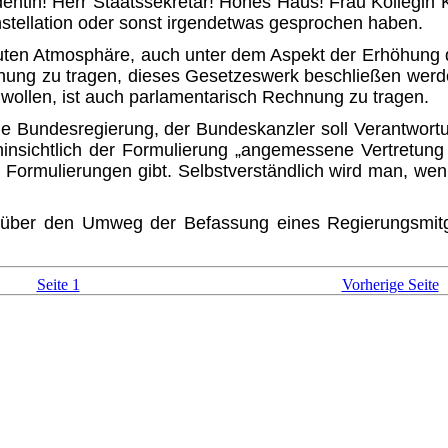
ntin! Herr Staatssekretär! Ho­hes Haus! Frau Kollegin 
stellation oder sonst irgendetwas gesprochen haben.
 guten Atmosphäre, auch unter dem Aspekt der Erhöhun
ung zu tragen, dieses Gesetzes­werk beschließen werd
ollen, ist auch parlamentarisch Rech­nung zu tragen.
die Bundesregierung, der Bundes­kanzler soll Verantwo
nsichtlich der Formulierung „angemesse­ne Vertretung
Formulierungen gibt. Selbstverständlich wird man, wenn
t über den Umweg der Befassung eines Regierungsmitg
Seite 1
Vorherige Seite