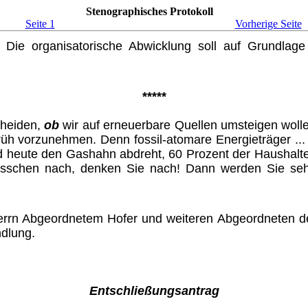
Stenographisches Protokoll
Seite 1
Vorherige Seite
 Die organisatorische Abwicklung soll auf Grundlag
*****
cheiden,
ob
wir auf erneuerbare Quellen umsteigen woll
früh vorzunehmen. Denn fossil-ato­mare Energieträger ..
and heute den Gashahn abdreht, 60 Prozent der Haushalt
n bisschen nach, denken Sie nach! Dann werden Sie s
errn Abgeordnetem Hofer und weiteren Abgeordneten de
ndlung.
Entschließungsantrag