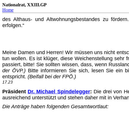
Nationalrat, XXIII.GP
Home
des Althaus- und Altwohnungsbestandes zu fördern.
erfolgen.“
Meine Damen und Herren! Wir müssen uns nicht ents
tun wollen. Es ist klüger, diese Weichenstellung sehr 
passiert, bitte! Sie sollten wissen, dass, wenn Russl
der ÖVP.)
Bitte informieren Sie sich, lesen Sie ei
entspricht.
(Beifall bei der FPÖ.)
17.23
Präsident
Dr. Michael Spindelegger
:
Die drei von H
aus­reichend unterstützt und stehen daher mit in Verha
Die Anträge haben folgenden Gesamtwortlaut: