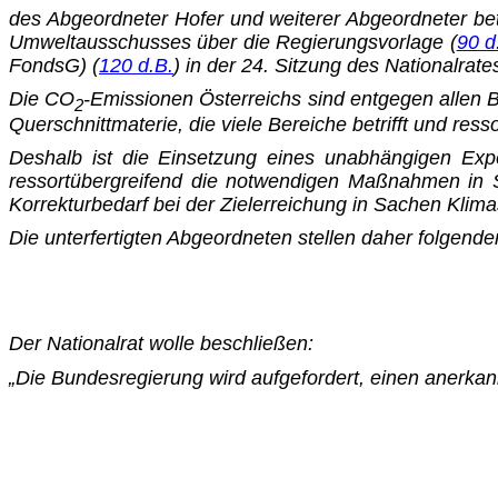
des Abgeordneter Hofer und weiterer Abgeordneter bet
Um­weltausschusses über die Regierungsvorlage (
90 d
FondsG) (
120 d.B.
) in der 24. Sitzung des Nationalrat
Die CO
-Emissionen Österreichs sind entgegen allen Be
2
Querschnittmaterie, die viele Bereiche betrifft und res
Deshalb ist die Einsetzung eines unabhängigen Expe
ressortüber­greifend die notwendigen Maßnahmen in S
Korrekturbedarf bei der Zielerreichung in Sachen Kl
Die unterfertigten Abgeordneten stellen daher folgende
Der Nationalrat wolle beschließen:
„Die Bundesregierung wird aufgefordert, einen anerka