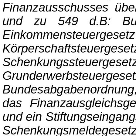
Finanzausschusses übe
und zu 549 d.B: Bu
Einkommen­steu
Körperschaftsteuergese
Schen­kungssteu
Grunderwerbsteu
Bundesabgabenord­nung
das Finanzausgleichsg
und ein Stiftungseingang
Schenkungsmeldegese