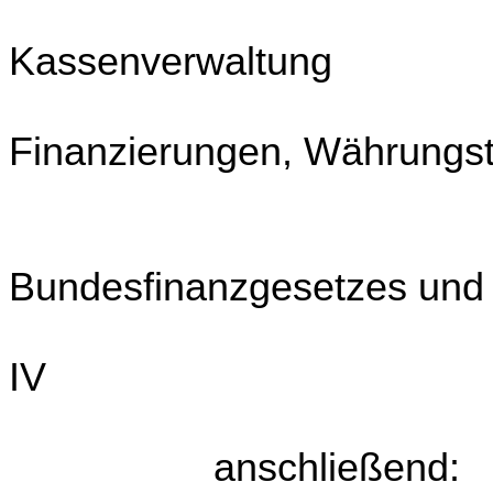
UG
Kassenverwaltung
UG
Finanzierungen, Währungs
sow
Tex
Bundesfinanzgesetzes und re
einschließlic
IV
anschließend: 