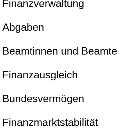
Finanzverwaltung
UG 16 Ö
Abgaben
UG 23 P
Beamtinnen und Beamte
UG
Finanzausgleich
UG
Bundesvermögen
UG
Finanzmarktstabilität