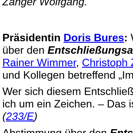
Zanger Wolfgang.
Präsidentin
Doris Bures
:
über den
Entschließungs­a
Rainer Wimmer
,
Christoph 
und Kollegen betreffend „Imp
Wer sich diesem Entschließ
ich um ein Zeichen. – Das i
(
233/E
)
Abstimmung über den
Ents