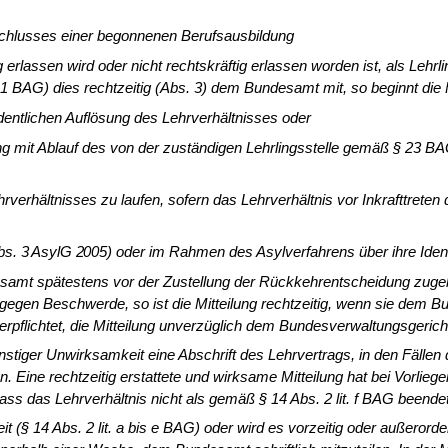
schlusses einer be­gonnenen Berufsausbildung
erlassen wird oder nicht rechtskräftig erlassen worden ist, als Lehr
. 1 BAG) dies rechtzeitig (Abs. 3) dem Bundesamt mit, so beginnt die F
dentlichen Auflö­sung des Lehrverhältnisses oder
ng mit Ablauf des von der zuständigen Lehrlingsstelle gemäß § 23 B
rverhältnisses zu laufen, sofern das Lehrverhältnis vor Inkrafttre
 Abs. 3 AsylG 2005)
oder im Rahmen des Asylverfahrens über ihre Ident
desamt spätestens vor der Zustellung der Rückkehrentscheidung zugeh
agegen Beschwerde, so ist die Mitteilung rechtzeitig, wenn sie dem 
rpflichtet, die Mitteilung unverzüglich dem Bundesverwaltungsgerich
sonstiger Unwirk­samkeit eine Abschrift des Lehrvertrags, in den Fälle
. Eine rechtzeitig erstattete und wirksame Mitteilung hat bei Vorlie­
ss das Lehrverhältnis nicht als gemäß § 14 Abs. 2 lit. f BAG beendet 
t (§ 14 Abs. 2 lit. a bis e BAG) oder wird es vorzeitig oder außerorde