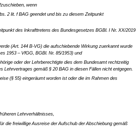
ufzuschieben, wenn
bs. 2 lit. f BAG geendet und bis zu diesem Zeitpunkt
punkt des Inkrafttretens des Bun­desgesetzes BGBl. I Nr. XX/2019
erde (Art. 144 B-VG) die aufschie­bende Wirkung zuerkannt wurde
zes 1953 – VfGG, BGBl. Nr. 85/1953) und
ehörige oder der Lehrberechtigte dies dem Bundesamt rechtzeitig
 des Lehrvertrages gemäß § 20 BAG in diesen Fällen nicht entgegen.
Ausreise (§ 55) eingeräumt worden ist oder die im Rahmen des
rüheren Lehrverhältnisses,
 für die freiwillige Ausreise der Aufschub der Abschiebung gemäß