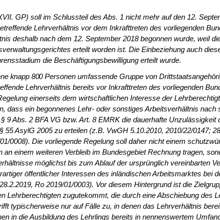
I. GP) soll im Schlussteil des Abs. 1 nicht mehr auf den 12. Septe
s betreffende Lehrverhältnis vor dem Inkrafttreten des vorliegenden
nis deshalb nach dem 12. Septem­ber 2018 begonnen wurde, weil die j
rwaltungsgerichtes erteilt worden ist. Die Einbeziehung auch dieser
rensstadium die Beschäftigungsbewilligung erteilt wurde.
ene knapp 800 Per­
sonen umfassende Gruppe von Drittstaatsangehörige
effende Lehrverhältnis bereits vor Inkrafttreten des vorliegenden Bu
Regelung einerseits dem wirtschaftlichen Interesse der Lehrberechtigten
lten, dass ein begonnenes Lehr- oder sonstiges Arbeitsverhältnis na
§ 9 Abs. 2 BFA VG bzw. Art. 8 EMRK die dauerhafte Unzulässigkeit d
 § 55 AsylG 2005 zu erteilen (z.B. VwGH 5.10.2010, 2010/22/0147; 2
/0008). Die vorliegende Regelung soll daher nicht einem schutzwürdi
 an einem weiteren Verbleib im Bundesgebiet Rechnung tragen, sond
rhältnisse möglichst bis zum Ablauf der ursprünglich vereinbarten V
erartiger öffentlicher Interessen des inländischen Arbeitsmarktes b
28.2.2019, Ro 2019/01/0003). Vor diesem Hintergrund ist die Zielgru
ehrberechtigten zugutekommt, die durch eine Abschiebung des Lehrl
ifft typischerweise nur auf Fälle zu, in denen das Lehrverhältnis bere
n in die Ausbildung des Lehrlings bereits in nennenswertem Umfang ge