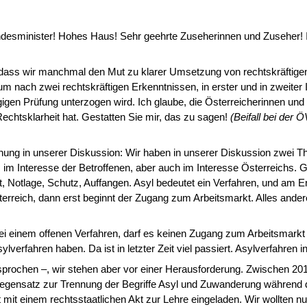
desminister! Hohes Haus! Sehr geehrte Zuseherinnen und Zuseher! Ich
dass wir manchmal den Mut zu klarer Umsetzung von rechtskräftigen
 nach zwei rechtskräftigen Erkenntnissen, in erster und in zweiter 
igen Prüfung unterzogen wird. Ich glaube, die Ös­terreicherinnen un
Rechtsklarheit hat. Gestatten Sie mir, das zu sagen!
(Beifall bei der 
nung in unserer Diskussion: Wir haben in unserer Diskussion zwei
im Interesse der Betroffenen, aber auch im Interesse Österreichs. 
t, Notlage, Schutz, Auffangen. Asyl bedeutet ein Verfahren, und am 
ter­reich, dann erst beginnt der Zugang zum Arbeitsmarkt. Alles ander
ei einem offenen Verfahren, darf es keinen Zugang zum Arbeitsmark
ylverfahren haben. Da ist in letzter Zeit viel passiert. Asylverfahre
ochen –, wir ste­hen aber vor einer Herausforderung. Zwischen 2012
gensatz zur Trennung der Begriffe Asyl und Zuwanderung während des
t einem rechtsstaatlichen Akt zur Lehre eingeladen. Wir wollten nun a