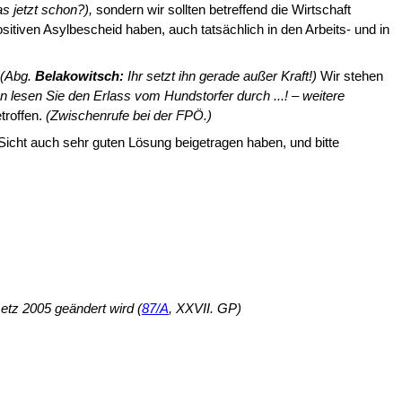
s jetzt schon?),
sondern wir sollten betreffend die Wirtschaft
itiven Asylbescheid haben, auch tatsächlich in den Ar­beits- und in
(Abg.
Belakowitsch:
Ihr setzt ihn ge­rade außer Kraft!)
Wir stehen
 le­sen Sie den Erlass vom Hundstorfer durch ...! – weitere
troffen.
(Zwischenrufe bei der FPÖ.)
Sicht auch sehr guten Lösung bei­getragen haben, und bitte
etz 2005 geändert wird (
87/A
, XXVII. GP)