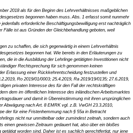
mber 2018 als für den Beginn des Lehrverhältnisses maßgeblichen
 Bun­desgesetzes begonnen haben muss. Abs. 1 erfasst somit nunmehr
edenfalls erforderliche Beschäftigungsbewilligung erst nachträglich
 Fälle ist aus Gründen der Gleichbehandlung geboten, weil
n zu schaffen, die sich gegen­wärtig in einem Lehrverhältnis
ndes­gesetzes begonnen hat. Wie bereits in den Erläuterungen zu
, die in die Ausbildung der Lehrlinge getätigten Investi­tionen nicht
ch ständiger Rechtsprechung für sich genommen keinen
er Erlassung einer Rückkehrentscheidung festzustellen und
8.2.2019, Ro 2019/01/0003; 25.4.2019, Ra 2019/19/0135; 27.6.2019,
gen privaten Interesse des für den Fall der rechtskräftigen
ern dem im öffentlichen Interesse des inländischen Arbeitsmarktes
ertragsdauer und damit in Übereinstim­mung mit ihren ursprünglichen
ei der Abwägung nach Art. 8 EMRK vgl. z.B. VwGH 23.3.2010,
ppe der für eine Fristenhemmung nach § 55a in Betracht
ings nicht nur unmittelbar oder zu­mindest zeitnah, sondern auch
its ei­nen gewissen Zeitraum gedauert hat, also über ein bloßes
tätigt worden sind. Daher ist es sachlich gerechtfertigt, nur jene