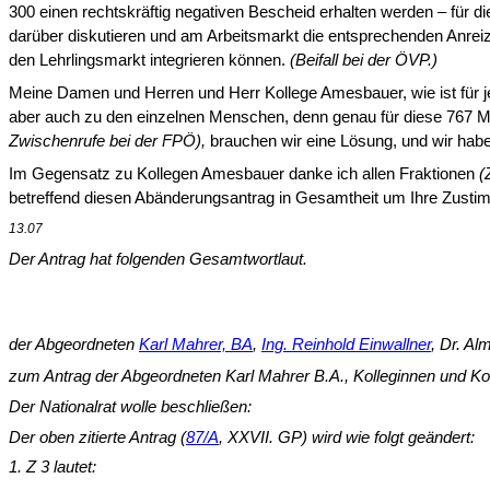
300 einen rechtskräftig negativen Bescheid erhal­ten werden – für di
darüber diskutieren und am Arbeitsmarkt die entsprechenden Anreize 
den Lehrlingsmarkt integrieren können.
(Beifall bei der ÖVP.)
Meine Damen und Herren und Herr Kollege Amesbauer, wie ist für
aber auch zu den einzelnen Menschen, denn genau für diese 767 M
Zwischenrufe bei der FPÖ),
brauchen wir eine Lösung, und wir hab
Im Gegensatz zu Kollegen Amesbauer danke ich allen Fraktionen
(
betreffend diesen Abänderungsantrag in Gesamtheit um Ihre Zusti
13.07
Der Antrag hat folgenden Gesamtwortlaut.
der Abgeordneten
Karl Mahrer, BA
,
Ing. Reinhold Einwallner
, Dr. Al
zum Antrag der Abgeordneten Karl Mahrer B.A., Kolleginnen und Ko
Der Nationalrat wolle beschließen:
Der oben zitierte Antrag (
87/A
, XXVII. GP) wird wie folgt geändert:
1. Z 3 lautet: