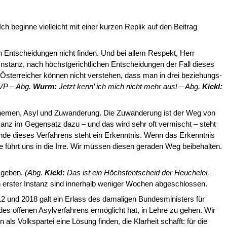
 beginne vielleicht mit einer kurzen Replik auf den Beitrag
 Entscheidungen nicht finden. Und bei allem Respekt, Herr
Instanz, nach höchstgerichtlichen Entscheidungen der Fall dieses
d Österreicher können nicht verstehen, dass man in drei beziehungs­
ÖVP – Abg.
Wurm:
Jetzt kenn’ ich mich nicht mehr aus! – Abg.
Kickl:
 Themen, Asyl und Zuwanderung. Die Zuwanderung ist der Weg von
Ganz im Gegensatz dazu – und das wird sehr oft vermischt – steht
Ende dieses Verfahrens steht ein Erkenntnis. Wenn das Erkenntnis
e führt uns in die Ir­re. Wir müssen diesen geraden Weg beibehalten.
t geben.
(Abg.
Kickl:
Das ist ein Höchstentscheid der Heuchelei,
n in erster Instanz sind innerhalb weniger Wochen abgeschlossen.
 und 2018 galt ein Erlass des da­maligen Bundesministers für
 of­fenen Asylverfahrens ermöglicht hat, in Lehre zu gehen. Wir
ls Volkspartei eine Lösung finden, die Klarheit schafft: für die