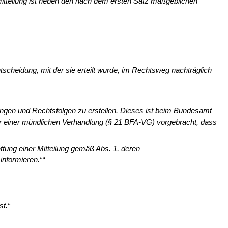
r Mitteilung ist neben den nach dem ersten Satz maßgeblichen
ntscheidung, mit der sie erteilt wurde, im Rechtsweg nachträglich
ungen und Rechtsfolgen zu erstel­len. Dieses ist beim Bundesamt
er einer mündlichen Verhandlung (§ 21 BFA-VG) vorgebracht, dass
ttung einer Mitteilung gemäß Abs. 1, deren
nformieren.““
st.“