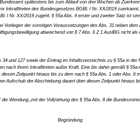
 dem Bundesamt spä­testens bis zum Ablauf von drei Wochen ab Zuer
r Inkrafttreten des Bundesgesetzes BGBl. I Nr. XX/2019 zuerkannt, 
l. I Nr. XX/2019 zugeht. § 55a Abs. 4 erster und zweiter Satz ist 
 bei Vorliegen der sonstigen Voraussetzungen des Abs. 31 neben dem
häftigungsbewilligung abweichend von § 7 Abs. 6 Z 1 AuslBG nicht als e
bis 34 und 127 sowie der Eintrag im Inhaltsverzeichnis zu § 55a in d
n nach ihrem Inkrafttreten außer Kraft. Eine bis dahin gemäß § 55a 
er diesen Zeitpunkt hinaus bis zu dem nach § 55a Abs. 1 oder Abs. 6 
ner Aufschub der Abschiebung dauert über diesen Zeitpunkt hinaus bi
 “ die Wendung „mit der Vollziehung des § 55a Abs. 8 die Bundesmini
Begründung