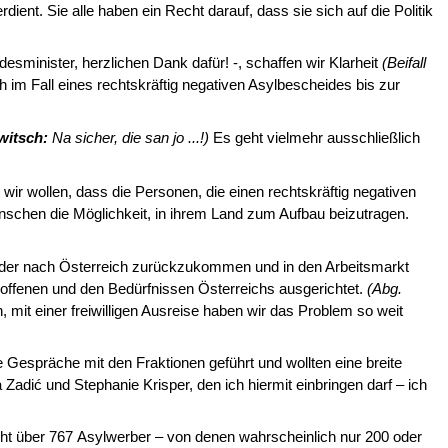
dient. Sie alle haben ein Recht darauf, dass sie sich auf die Politik
sminister, herzlichen Dank da­für! ‑, schaffen wir Klarheit
(Beifall
ch im Fall eines rechtskräftig negativen Asylbescheides bis zur
witsch:
Na sicher, die san jo ...!)
Es geht vielmehr ausschließlich
 wir wollen, dass die Personen, die einen rechtskräftig negativen
chen die Möglichkeit, in ihrem Land zum Aufbau beizutragen.
wieder nach Österreich zurückzukom­men und in den Arbeitsmarkt
offe­nen und den Bedürfnissen Österreichs ausgerichtet.
(Abg.
mit einer freiwilligen Ausreise haben wir das Problem so weit
espräche mit den Fraktionen geführt und wollten eine breite
a Zadi
ć
und Stephanie Krisper, den ich hiermit einbringen darf – ich
icht über 767 Asylwerber – von denen wahrscheinlich nur 200 oder