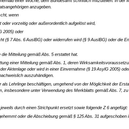
 innerhalb einer Woche, dem Bundesamt schriftlich mitzuteilen. In de
staatsangehörigen anzugeben.
scht, wenn
 oder vorzeitig oder außerordentlich aufgelöst wird,
lG 2005) oder
ischt (§ 7 Abs. 6 AuslBG) oder widerrufen wird (§ 9 AuslBG) oder die E
ie Mitteilung ge­mäß Abs. 5 erstattet hat.
attung einer Mittei­lung gemäß Abs. 1, deren Wirksamkeitsvoraussetz
s der Aktenlage oder wird in einer Einvernahme (§ 19 AsylG 2005) od
t nachweislich auszuhändigen.
 als Lehrlinge be­schäftigen, umgehend von der Möglichkeit der Ersta
 insbe­sondere unter Verwendung des Merkblatts gemäß Abs. 7, zu i
 jeweils durch ei­nen Strichpunkt ersetzt sowie folgende Z 6 angefügt:
. 1 gehemmt oder die Abschiebung gemäß § 125 Abs. 31 aufgeschoben i