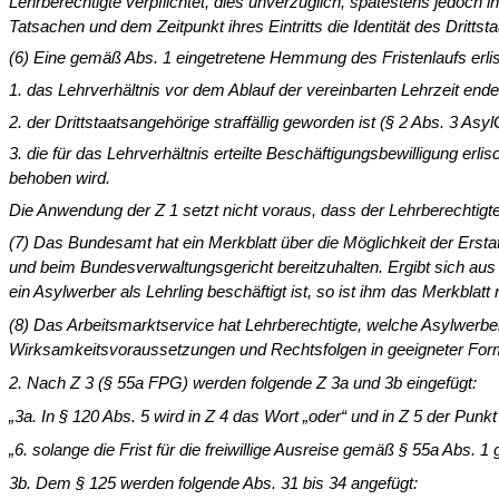
Lehrberechtigte verpflichtet, dies unverzüglich, spätestens je­doch
Tatsachen und dem Zeitpunkt ihres Eintritts die Identität des Dritt
(6) Eine gemäß Abs. 1 eingetretene Hemmung des Fristenlaufs erli
1. das Lehrverhältnis vor dem Ablauf der vereinbarten Lehrzeit endet
2. der Drittstaatsangehörige straffällig geworden ist (§ 2 Abs. 3 Asy
3. die für das Lehrverhältnis erteilte Beschäftigungsbewilligung erl
behoben wird.
Die Anwendung der Z 1 setzt nicht voraus, dass der Lehrberechtigte d
(7) Das Bundesamt hat ein Merkblatt über die Möglichkeit der Erst
und beim Bundesverwaltungsgericht bereitzuhalten. Ergibt sich au
ein Asylwerber als Lehrling beschäftigt ist, so ist ihm das Merkblat
(8) Das Arbeitsmarktservice hat Lehrberechtigte, welche Asylwerber
Wirksamkeitsvoraussetzungen und Rechtsfolgen in geeigneter Form,
2. Nach Z 3 (§ 55a FPG) werden folgende Z 3a und 3b eingefügt:
„3a. In § 120 Abs. 5 wird in Z 4 das Wort „oder“ und in Z 5 der Punkt
„6. solange die Frist für die freiwillige Ausreise gemäß § 55a Abs
3b. Dem § 125 werden folgende Abs. 31 bis 34 angefügt: