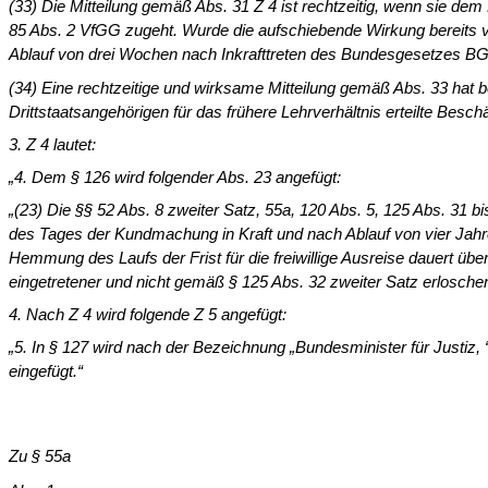
(33) Die Mitteilung gemäß Abs. 31 Z 4 ist rechtzeitig, wenn sie
85 Abs. 2 VfGG zugeht. Wurde die aufschiebende Wirkung bereits vo
Ablauf von drei Wochen nach Inkrafttreten des Bundesgesetzes BGB
(34) Eine rechtzeitige und wirksame Mitteilung gemäß Abs. 33 hat
Drittstaatsangehörigen für das frühere Lehrverhältnis erteilte Be­sc
3. Z 4 lautet:
„4. Dem § 126 wird folgender Abs. 23 angefügt:
„(23) Die §§ 52 Abs. 8 zweiter Satz, 55a, 120 Abs. 5, 125 Abs. 31 
des Tages der Kundmachung in Kraft und nach Ablauf von vier Jahre
Hemmung des Laufs der Frist für die freiwillige Ausreise dauert üb
eingetretener und nicht gemäß § 125 Abs. 32 zweiter Satz erlosche
4. Nach Z 4 wird folgende Z 5 angefügt:
„5. In § 127 wird nach der Bezeichnung „Bundesminister für Justiz,
eingefügt.“
Zu § 55a