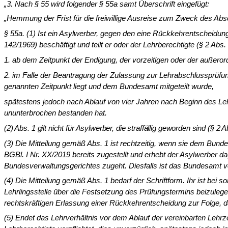
„3. Nach § 55 wird folgender § 55a samt Überschrift eingefügt:
„Hemmung der Frist für die freiwillige Ausreise zum Zweck des Ab
§ 55a. (1) Ist ein Asylwerber, gegen den eine Rückkehrentscheidung 
142/1969) beschäftigt und teilt er oder der Lehrberechtigte (§ 2 Abs
1. ab dem Zeitpunkt der Endigung, der vorzeitigen oder der außeror
2. im Falle der Beantragung der Zulassung zur Lehrabschlussprüfu
genannten Zeitpunkt liegt und dem Bundesamt mitgeteilt wurde,
spätestens jedoch nach Ablauf von vier Jahren nach Beginn des Leh
ununterbrochen bestanden hat.
(2) Abs. 1 gilt nicht für Asylwerber, die straffällig geworden sind (§ 2
(3) Die Mitteilung gemäß Abs. 1 ist rechtzeitig, wenn sie dem Bun
BGBl. I Nr. XX/2019 bereits zugestellt und erhebt der Asylwerber d
Bundesverwaltungsge­richtes zugeht. Diesfalls ist das Bundesamt ve
(4) Die Mitteilung gemäß Abs. 1 bedarf der Schriftform. Ihr ist bei 
Lehrlingsstelle über die Festsetzung des Prüfungs­termins beizulegen
rechtskräftigen Erlas­sung einer Rückkehrentscheidung zur Folge, da
(5) Endet das Lehrverhältnis vor dem Ablauf der vereinbarten Lehrzei