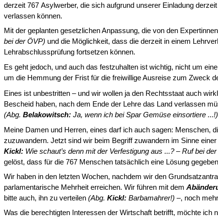
derzeit 767 Asylwerber, die sich aufgrund unserer Einladung derzeit i
verlassen können.
Mit der geplanten gesetzlichen Anpassung, die von den Expertinnen 
bei der ÖVP)
und die Möglichkeit, dass die derzeit in einem Lehrver
Lehrabschlussprüfung fort­setzen können.
Es geht jedoch, und auch das festzuhalten ist wichtig, nicht um einen
um die Hemmung der Frist für die freiwillige Ausreise zum Zweck 
Eines ist unbestritten – und wir wollen ja den Rechtsstaat auch wirk
Bescheid haben, nach dem Ende der Lehre das Land verlassen müss
(Abg.
Belakowitsch:
Ja, wenn ich bei Spar Gemüse einsortiere ...!)
Meine Damen und Herren, eines darf ich auch sagen: Menschen, die 
zuzuwandern. Jetzt sind wir beim Begriff zuwandern im Sinne einer
Kickl:
Wie schaut’s denn mit der Verfestigung aus ...? – Ruf bei d
gelöst, dass für die 767 Menschen tatsächlich eine Lösung gegeben 
Wir haben in den letzten Wochen, nachdem wir den Grundsatzantrag
parlamentarische Mehrheit erreichen. Wir führen mit dem
Abänder
bitte auch, ihn zu verteilen
(Abg.
Kickl:
Barbamahrer!)
–, noch mehre
Was die berechtigten Interessen der Wirtschaft betrifft, möchte i