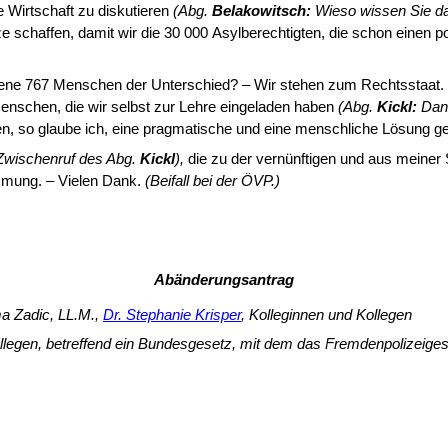
e Wirtschaft zu diskutieren
(Abg.
Belakowitsch:
Wieso wissen Sie da
schaffen, damit wir die 30 000 Asylbe­rechtigten, die schon einen pos
 jene 767 Menschen der Unterschied? – Wir stehen zum Rechtsstaat.
enschen, die wir selbst zur Lehre eingeladen haben
(Abg.
Kickl:
Dann
en, so glaube ich, eine pragmatische und eine menschliche Lösung ge
Zwischenruf des Abg.
Kickl
),
die zu der vernünftigen und aus meiner 
mmung. – Vielen Dank.
(Beifall bei der ÖVP.)
Abänderungsantrag
ma Zadic, LL.M.,
Dr. Stephanie Krisper
, Kolleginnen und Kollegen
llegen, betreffend ein Bundesgesetz, mit dem das Fremdenpolizeiges