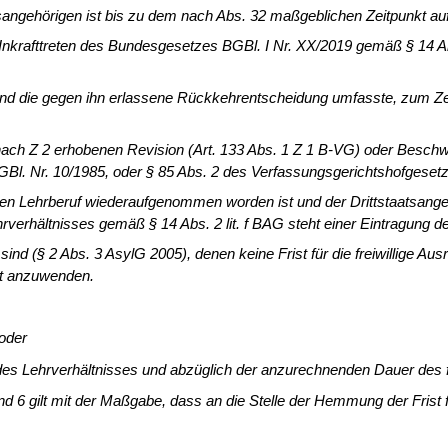
tsangehörigen ist bis zu dem nach Abs. 32 maßgeblichen Zeitpunkt a
or Inkrafttreten des Bundesgesetzes BGBl. I Nr. XX/2019 gemäß § 14 A
d die gegen ihn erlassene Rückkehrentscheidung umfasste, zum Zeit
ach Z 2 erhobenen Revision (Art. 133 Abs. 1 Z 1 B-VG) oder Beschw
Bl. Nr. 10/1985, oder § 85 Abs. 2 des Verfassungsgerichtshof­geset
ben Lehrberuf wie­deraufgenommen worden ist und der Drittstaatsang
hrverhältnisses gemäß § 14 Abs. 2 lit. f BAG steht einer Eintragung
en sind (§ 2 Abs. 3 AsylG 2005), denen keine Frist für die freiwillige 
cht anzuwenden.
oder
des Lehrverhältnis­ses und abzüglich der anzurechnenden Dauer des f
 und 6 gilt mit der Maßgabe, dass an die Stelle der Hemmung der Frist