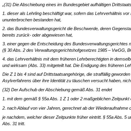
„(31) Die Abschiebung eines im Bundesgebiet aufhältigen Drittstaa
1. dieser als Lehrling beschäftigt war, sofern das Lehrverhältnis v
ununterbrochen bestanden hat,
2. das Bundesverwaltungsgericht die Beschwerde, deren Gegenstan
bereits zurück- oder abgewiesen hat,
3. einer gegen die Entscheidung des Bundesverwaltungsgerichtes n
(§ 30 Abs. 2 des Verwaltungsgerichtshofgeset­zes 1985 – VwGG, BG
4. das Lehrverhältnis mit dem früheren Lehrberechtigten in demsel
und wirksam (Abs. 33) mitgeteilt hat. Die Endigung des früheren Le
Die Z 1 bis 4 sind auf Drittstaatsangehörige, die straffällig geword
Asylverfahrens über ihre Identität zu täuschen versucht ha­ben, ni
(32) Der Aufschub der Abschiebung gemäß Abs. 31 endet
1. mit dem gemäß § 55a Abs. 1 Z 1 oder 2 maßgeblichen Zeitpunkt 
2. nach Ablauf von vier Jahren, gerechnet ab der Wiederaufnahme 
je nachdem, welcher dieser Zeitpunkte früher eintritt. § 55a Abs. 5
Abs. 31 tritt.