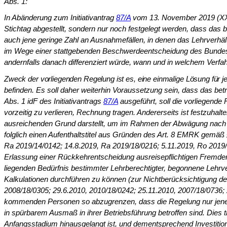
Abs. 1:
In Abänderung zum Initiativantrag
87/A
vom 13. November 2019 (XXVI
Stichtag abgestellt, sondern nur noch festgelegt wer­den, dass da
auch jene geringe Zahl an Ausnahmefällen, in denen das Lehrverhält
im Wege einer stattgebenden Beschwerdeentscheidung des Bundes­ve
andernfalls danach differenziert würde, wann und in welchem Verfah
Zweck der vorliegenden Regelung ist es, eine einmalige Lösung für j
befinden. Es soll daher weiterhin Voraussetzung sein, dass das betr
Abs. 1 idF des Initiativ­antrags
87/A
ausgeführt, soll die vorliegende 
vorzeitig zu verlieren, Rechnung tragen. Andererseits ist festzuha
ausreichenden Grund darstellt, um im Rahmen der Abwä­gung nach 
folglich einen Aufenthaltstitel aus Gründen des Art. 8 EMRK gemäß
Ra 2019/14/0142; 14.8.2019, Ra 2019/18/0216; 5.11.2019, Ro 2019/01
Erlassung einer Rückkehrentscheidung ausreisepflichtigen Fremden
liegen­den Bedürfnis bestimmter Lehrberechtigter, begonnene Lehrve
Kalkulationen durchführen zu können (zur Nichtberück­sichtigung d
2008/18/0305; 29.6.2010, 2010/18/0242; 25.11.2010, 2007/18/0736; 
kommenden Personen so abzugrenzen, dass die Regelung nur jenen L
in spürbarem Ausmaß in ihrer Betriebsführung betroffen sind. Dies tr
Anfangsstadium hinausge­langt ist, und dementsprechend Investitione