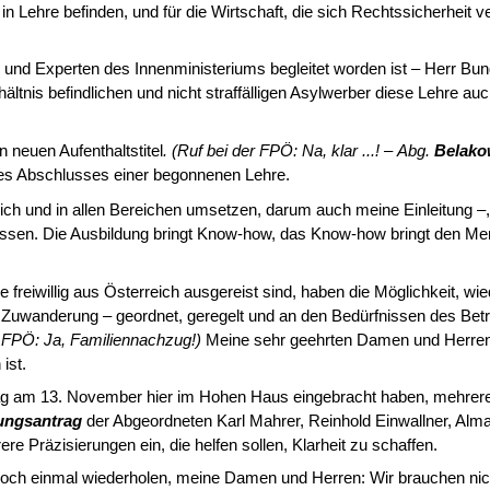
n Lehre be­finden, und für die Wirtschaft, die sich Rechtssicherheit ver
und Experten des Innenministeriums begleitet worden ist – Herr Bunde
hältnis befindlichen und nicht straffälligen Asylwerber diese Lehre au
 neuen Aufent­haltstitel
. (Ruf bei der FPÖ: Na, klar ...! –
Abg.
Belako
des Abschlusses einer begonnenen Lehre.
lich und in allen Be­reichen umsetzen, darum auch meine Einleitung –,
en. Die Ausbildung bringt Know-how, das Know-how bringt den Men­s
freiwillig aus Ös­terreich ausgereist sind, haben die Möglichkeit, 
 Zuwanderung – geordnet, geregelt und an den Bedürfnissen des Betr
er FPÖ: Ja, Familiennachzug!)
Meine sehr ge­ehrten Damen und Herren, 
ist.
 am 13. Novem­ber hier im Hohen Haus eingebracht haben, mehrere G
ungsantrag
der Abgeordneten Karl Mahrer, Reinhold Einwallner, Alm
re Präzisierungen ein, die helfen sollen, Klarheit zu schaffen.
ch noch einmal wie­derholen, meine Damen und Herren: Wir brauchen n