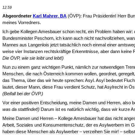
12.59
Abgeordneter
Karl Mahrer, BA
(ÖVP): Frau Präsidentin! Herr Bun
meines Vorredners.
Ich gebe Kollegen Amesbauer schon recht, ein Problem haben wir: 
Bundesminister Peschorn, ich kann auch nicht nachvollziehen, warum
Mannes aus Langenlois jetzt tat­sächlich noch einmal einer amtsweg
weise vier Instanzen rechtskräftige Erkenntnisse, aber dann keine 
Die ÖVP, wie sie leibt und lebt!)
Nun zu einem ganz wichtigen Punkt, nämlich zur notwendigen Tren
Menschen, die nach Österreich kommen wollen, geordnet, geregelt, 
das Thema, über das wir heute sprechen: Asyl. Asyl bedeutet Fluch
lautet, dieser Mann, diese Frau verdient Schutz, hat Asylrecht in Ös
(Beifall bei der ÖVP.)
V
or einer positiven Entscheidung, meine Damen und Herren, also b
was da stattfindet!)
Darum ist es natürlich wichtig, dass wir kurze As
Meine Damen und Herren – Kollege Amesbauer hat das nicht angespr
Arbeit, Soziales und Konsumentenschutz, der es Asylwer­bern im Ge
haben diese Menschen als Asylwerber – verzeihen Sie mir! – selbst mi