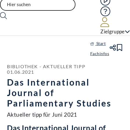
Hilfe
Benutze
Zielgruppe
Start
Te
Le
Fachinfos
BIBLIOTHEK - AKTUELLER TIPP

01.06.2021
Das International
Journal of
Parliamentary Studies
Aktueller tipp für Juni 2021
Das International Journal of