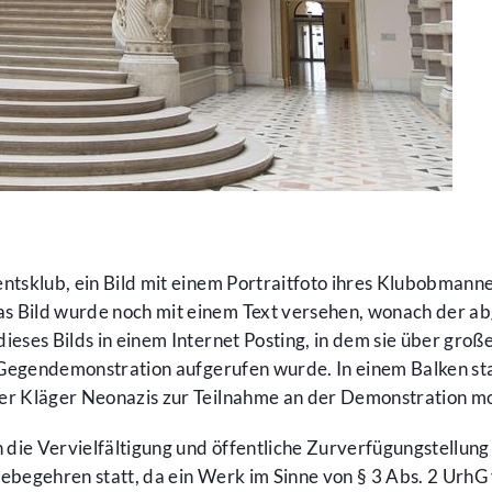
mentsklub, ein Bild mit einem Portraitfoto ihres Klubobmann
 Bild wurde noch mit einem Text versehen, wonach der abg
ses Bilds in einem Internet Posting, in dem sie über große 
r Gegendemonstration aufgerufen wurde. In einem Balken st
er Kläger Neonazis zur Teilnahme an der Demonstration mo
 die Vervielfältigung und öffentliche Zurverfügungstellung 
ebegehren statt, da ein Werk im Sinne von § 3 Abs. 2 UrhG