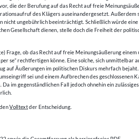
or, die der Berufung auf das Recht auf freie Meinungsäuß
trationsaufruf des Klägers auseinandergesetzt. Außerdem 
 nicht ungebührlich beeinträchtigt. Schließlich würde ei
en Gesellschaft dienen, stelle doch die Freiheit der politi
ge) Frage, ob das Recht auf freie Meinungsäußerung einem
per se“ rechtfertigen könne. Eine solche, sich unmittelbar
g auf Äußerungen im politischen Diskurs mehrfach bejaht. I
entumseingriff sei und einem Aufbrechen des geschlossenen
Da im gegenständlichen Fall jedoch ohnehin ein zulässiges
lich.
 den
Volltext
der Entscheidung.
022 sowie die Gesamtfassung als barrierefreies PDF