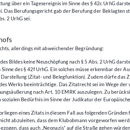
ung über ein Tagesereignis im Sinne des § 42c UrhG darstell
ei. Das Berufungsgericht gab der Berufung der Beklagten s
bs. 2 UrhG sei.
hofs
chts, allerdings mit abweichender Begründung:
des Bildes keine Neuschöpfung nach § 5 Abs. 2 UrhG darstel
t im Sinne des § 42f UrhG. Ein solches müsse erkennbar d
n Darstellung (Zitat- und Belegfunktion). Zudem dürfe das Z
des Werks beeinträchtige. Das Zitatrecht sei im Wege der
ungsäußerung nach Art. 10 EMRK auszulegen. Zu berücksich
m sozialen Bedürfnis im Sinne der Judikatur der Europäisc
liegen eines Zitats in diesem Fall aus folgenden Gründen f
i nicht abzuleiten, dass dem Klubobmann vorgeworfen werde
ezogen, dass auch „Neonazis“ auf die Straße gehen würden