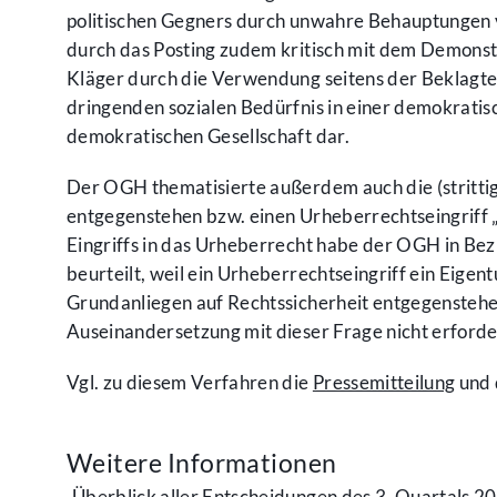
politischen Gegners durch unwahre Behauptungen v
durch das Posting zudem kritisch mit dem Demons
Kläger durch die Verwendung seitens der Beklagten
dringenden sozialen Bedürfnis in einer demokratisch
demokratischen Gesellschaft dar.
Der OGH thematisierte außerdem auch die (stritti
entgegenstehen bzw. einen Urheberrechtseingriff „
Eingriffs in das Urheberrecht habe der OGH in Bezu
beurteilt, weil ein Urheberrechtseingriff ein Eig
Grundanliegen auf Rechtssicherheit entgegenstehe. 
Auseinandersetzung mit dieser Frage nicht erforder
Vgl. zu diesem Verfahren die
Pressemitteilung
und
Weitere Informationen
Überblick aller Entscheidungen des 3. Quartals 2