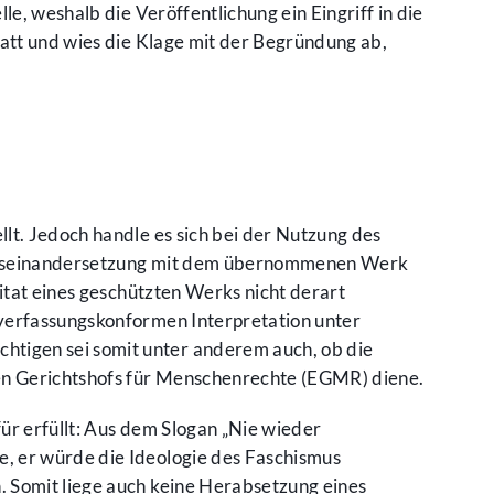
e, weshalb die Veröffentlichung ein Eingriff in die
tatt und wies die Klage mit der Begründung ab,
lt. Jedoch handle es sich bei der Nutzung des
er Auseinandersetzung mit dem übernommenen Werk
itat eines geschützten Werks nicht derart
 verfassungskonformen Interpretation unter
tigen sei somit unter anderem auch, ob die
hen Gerichtshofs für Menschenrechte (EGMR) diene.
ür erfüllt: Aus dem Slogan „Nie wieder
, er würde die Ideologie des Faschismus
. Somit liege auch keine Herabsetzung eines