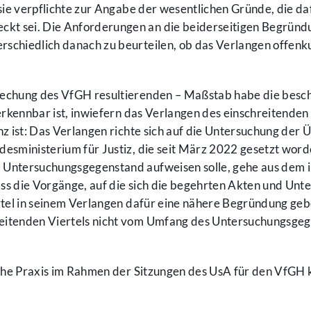
 sie verpflichte zur Angabe der wesentlichen Gründe, die d
t sei. Die Anforderungen an die beiderseitigen Begründu
rschiedlich danach zu beurteilen, ob das Verlangen offen
echung des VfGH resultierenden – Maßstab habe die besch
erkennbar ist, inwiefern das Verlangen des einschreitenden 
nz ist: Das Verlangen richte sich auf die Untersuchung de
desministerium für Justiz, die seit März 2022 gesetzt w
Untersuchungsgegenstand aufweisen solle, gehe aus dem in
dass die Vorgänge, auf die sich die begehrten Akten und U
ertel in seinem Verlangen dafür eine nähere Begründung ge
itenden Viertels nicht vom Umfang des Untersuchungsgege
sche Praxis im Rahmen der Sitzungen des UsA für den VfGH