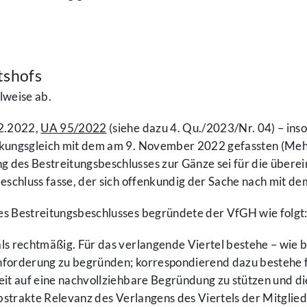
tshofs
lweise ab.
12.2022,
UA 95/2022
(siehe dazu 4. Qu./2023/Nr. 04) – ins
eckungsgleich mit dem am 9. November 2022 gefassten (Meh
des Bestreitungsbeschlusses zur Gänze sei für die übereins
Beschluss fasse, der sich offenkundig der Sache nach mit d
es Bestreitungsbeschlusses begründete der VfGH wie folgt
ls rechtmäßig. Für das verlangende Viertel bestehe – wie b
anforderung zu begründen; korrespondierend dazu bestehe f
it auf eine nachvollziehbare Begründung zu stützen und die
 abstrakte Relevanz des Verlangens des Viertels der Mitgl