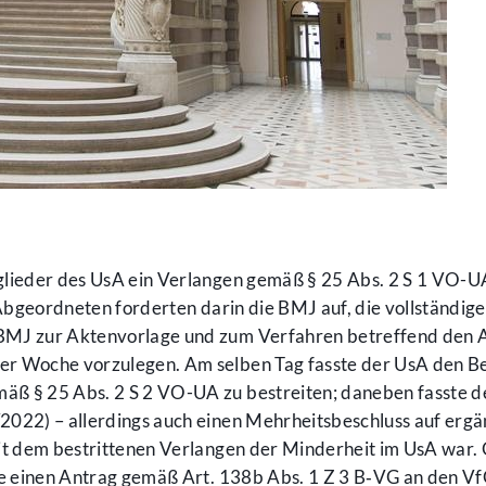
glieder des UsA ein Verlangen gemäß § 25 Abs. 2 S 1 VO-
 Abgeordneten forderten darin die BMJ auf, die vollständi
MJ zur Aktenvorlage und zum Verfahren betreffend den A
r Woche vorzulegen. Am selben Tag fasste der UsA den B
 § 25 Abs. 2 S 2 VO-UA zu bestreiten; daneben fasste der 
2022) – allerdings auch einen Mehrheitsbeschluss auf er
it dem bestrittenen Verlangen der Minderheit im UsA war.
ze einen Antrag gemäß Art. 138b Abs. 1 Z 3 B‑VG an den V