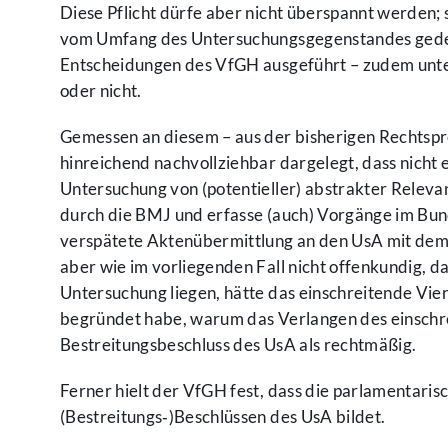
Diese Pflicht dürfe aber nicht überspannt werden;
vom Umfang des Untersuchungsgegenstandes gedeck
Entscheidungen des VfGH ausgeführt – zudem unte
oder nicht.
Gemessen an diesem – aus der bisherigen Rechtspr
hinreichend nachvollziehbar dargelegt, dass nicht 
Untersuchung von (potentieller) abstrakter Releva
durch die BMJ und erfasse (auch) Vorgänge im Bun
verspätete Aktenübermittlung an den UsA mit dem 
aber wie im vorliegenden Fall nicht offenkundig, 
Untersuchung liegen, hätte das einschreitende Vi
begründet habe, warum das Verlangen des einschre
Bestreitungsbeschluss des UsA als rechtmäßig.
Ferner hielt der VfGH fest, dass die parlamentari
(Bestreitungs‑)Beschlüssen des UsA bildet.