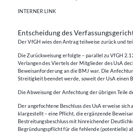
INTERNER LINK
Entscheidung des Verfassungs­gerich
Der VfGH wies den Antrag teilweise zurück und tei
Die Zurückweisung erfolgte – parallel zu VfGH 2.
Verlangen des Viertels der Mitglieder des UsA d
Beweisanforderung an die BMJ war. Die Anfechtung 
Streitigkeit beendet werde, soweit der UsA einen 
Die Abweisung der Anfechtung der übrigen Teile d
Der angefochtene Beschluss des UsA erweise sich a
klargestellt – eine Pflicht, die ergänzende Beweis
Bestreitungsbeschluss mit hinreichender Deutlichke
Begründungspflicht für die fehlende (potentielle)