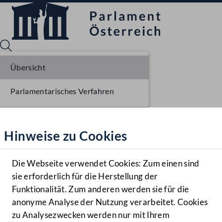
Übersicht
Parlamentarisches Verfahren
Sprache English
Mediathek
Hinweise zu Cookies
Hilfe
Benutzer
Die Webseite verwendet Cookies: Zum einen sind
Zielgruppe
sie erforderlich für die Herstellung der
Navigationsmenü öffnen
MENÜ
Funktionalität. Zum anderen werden sie für die
anonyme Analyse der Nutzung verarbeitet. Cookies
zu Analysezwecken werden nur mit Ihrem
Sprache En
Mediathek