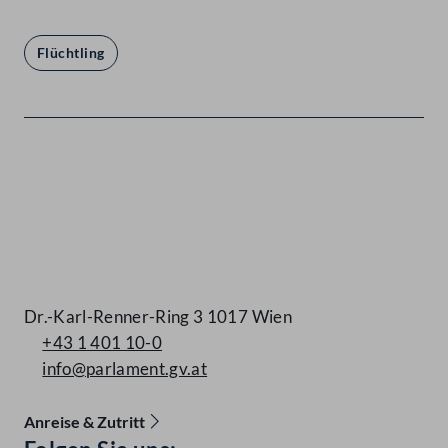
Flüchtling
Kontakt
Dr.-Karl-Renner-Ring 3 1017 Wien
+43 1 401 10-0
info@parlament.gv.at
Anreise & Zutritt