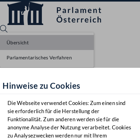
Übersicht
Parlamentarisches Verfahren
Sprache English
Mediathek
Hinweise zu Cookies
Hilfe
Benutzer
Die Webseite verwendet Cookies: Zum einen sind
Zielgruppe
sie erforderlich für die Herstellung der
Navigationsmenü öffnen
MENÜ
Funktionalität. Zum anderen werden sie für die
anonyme Analyse der Nutzung verarbeitet. Cookies
zu Analysezwecken werden nur mit Ihrem
Sprache En
Mediathek