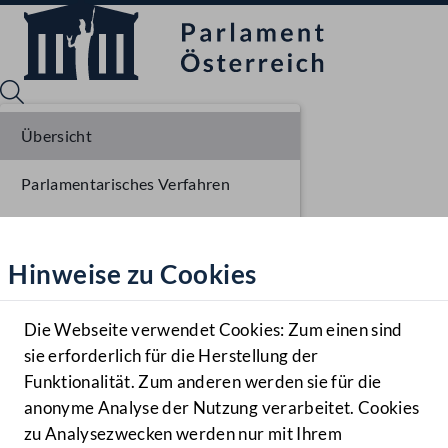
Übersicht
Parlamentarisches Verfahren
Sprache English
Mediathek
Liste der Rednerinnen und Redner
Hinweise zu Cookies
Hilfe
Benutzer
Die Webseite verwendet Cookies: Zum einen sind
Zielgruppe
sie erforderlich für die Herstellung der
Navigationsmenü öffnen
MENÜ
Funktionalität. Zum anderen werden sie für die
anonyme Analyse der Nutzung verarbeitet. Cookies
zu Analysezwecken werden nur mit Ihrem
Sprache En
Mediathek