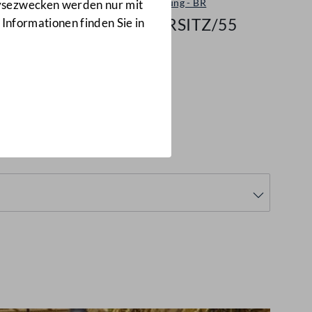
Plenarsitzung - BR
lysezwecken werden nur mit
112/BRSITZ/55
 Informationen finden Sie in
5
(112/BRSITZ/55)