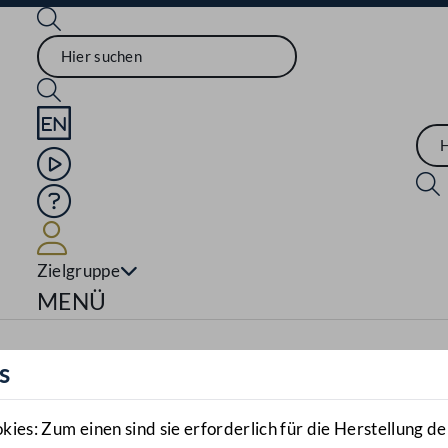
Sprache English
Mediathek
Hilfe
Benutzer
Zielgruppe
Navigationsmenü öffnen
MENÜ
s
es: Zum einen sind sie erforderlich für die Herstellung de