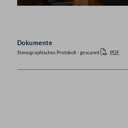
Abspielen
Dokumente
Stenographisches Protokoll - gescannt
PDF
Kontakt