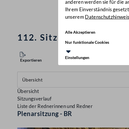
anderen werden sie für die 
Ihrem Einverständnis gesetzt.
unserem
Datenschutzhinwei
Alle Akzeptieren
112. Sitzung des Bunde
Nur funktionale Cookies
Einstellungen
Exportieren
Übersicht
Sitzungsverlauf
Liste der Rednerinnen und Redner
Plenarsitzung - BR