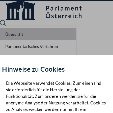
Übersicht
Parlamentarisches Verfahren
Sprache English
Mediathek
Liste der Rednerinnen und Redner
Hinweise zu Cookies
Hilfe
Benutzer
Die Webseite verwendet Cookies: Zum einen sind
Zielgruppe
sie erforderlich für die Herstellung der
Navigationsmenü öffnen
MENÜ
Funktionalität. Zum anderen werden sie für die
anonyme Analyse der Nutzung verarbeitet. Cookies
zu Analysezwecken werden nur mit Ihrem
Sprache En
Mediathek