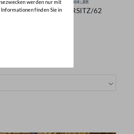
Plenarsitzung - BR
lysezwecken werden nur mit
192/BRSITZ/62
 Informationen finden Sie in
BRSITZ/62)