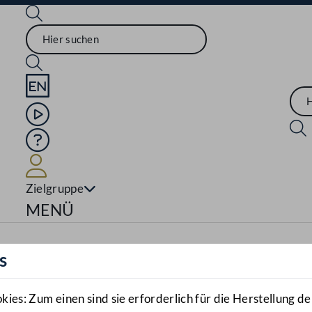
Sprache English
Mediathek
Hilfe
Benutzer
Zielgruppe
Navigationsmenü öffnen
MENÜ
s
es: Zum einen sind sie erforderlich für die Herstellung de