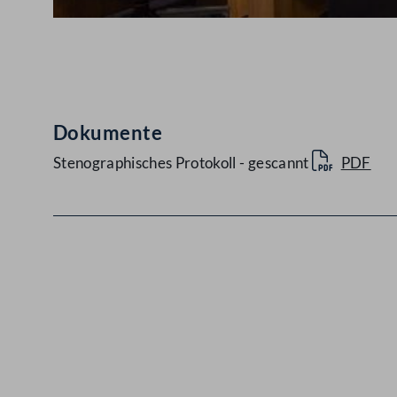
Abspielen
Dokumente
Stenographisches Protokoll - gescannt
PDF
Kontakt