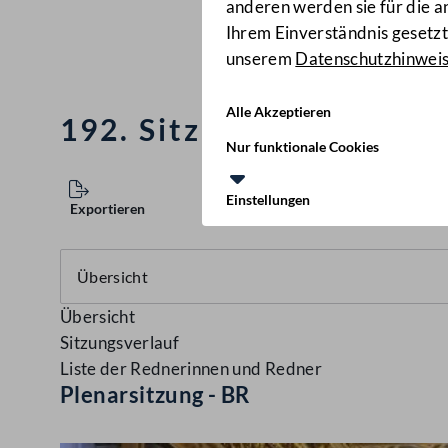
anderen werden sie für die 
Ihrem Einverständnis gesetzt.
unserem
Datenschutzhinwei
Alle Akzeptieren
192. Sitzung des Bundes
Nur funktionale Cookies
Einstellungen
Exportieren
Übersicht
Sitzungsverlauf
Liste der Rednerinnen und Redner
Plenarsitzung - BR