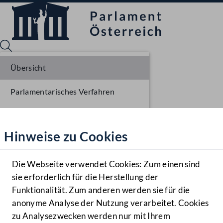
Übersicht
Parlamentarisches Verfahren
Sprache English
Mediathek
Liste der Rednerinnen und Redner
Hinweise zu Cookies
Hilfe
Benutzer
Die Webseite verwendet Cookies: Zum einen sind
Zielgruppe
sie erforderlich für die Herstellung der
Navigationsmenü öffnen
MENÜ
Funktionalität. Zum anderen werden sie für die
anonyme Analyse der Nutzung verarbeitet. Cookies
zu Analysezwecken werden nur mit Ihrem
Sprache En
Mediathek