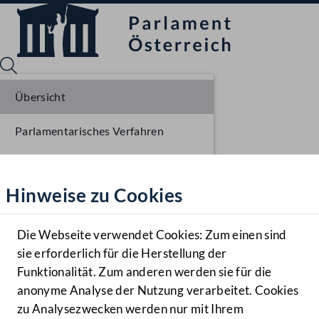
Übersicht
Parlamentarisches Verfahren
Sprache English
Mediathek
Liste der Rednerinnen und Redner
Hinweise zu Cookies
Hilfe
Benutzer
Die Webseite verwendet Cookies: Zum einen sind
Zielgruppe
sie erforderlich für die Herstellung der
Navigationsmenü öffnen
MENÜ
Funktionalität. Zum anderen werden sie für die
anonyme Analyse der Nutzung verarbeitet. Cookies
zu Analysezwecken werden nur mit Ihrem
Sprache En
Mediathek