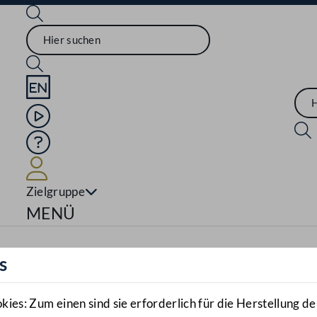
Sprache English
Mediathek
Hilfe
Benutzer
Zielgruppe
Navigationsmenü öffnen
MENÜ
s
es: Zum einen sind sie erforderlich für die Herstellung de