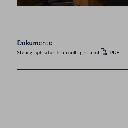
Abspielen
Dokumente
Stenographisches Protokoll - gescannt
PDF
Kontakt