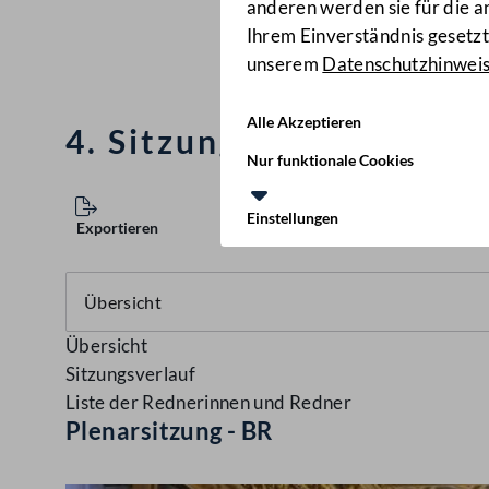
anderen werden sie für die 
Ihrem Einverständnis gesetzt.
unserem
Datenschutzhinwei
Alle Akzeptieren
4. Sitzung des Bundesra
Nur funktionale Cookies
Einstellungen
Exportieren
Übersicht
Sitzungsverlauf
Liste der Rednerinnen und Redner
Plenarsitzung - BR