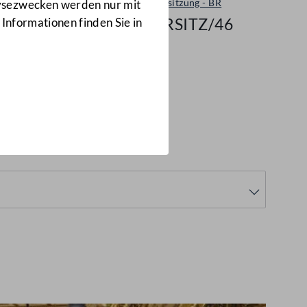
Plenarsitzung - BR
lysezwecken werden nur mit
4/BRSITZ/46
 Informationen finden Sie in
RSITZ/46)