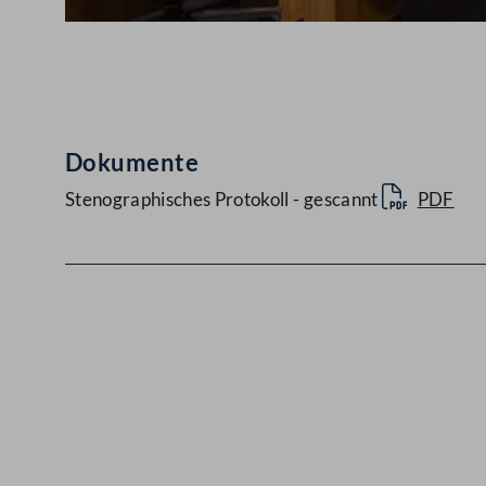
Abspielen
Dokumente
Stenographisches Protokoll - gescannt
PDF
Kontakt