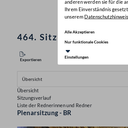
anderen werden sie für die 
Ihrem Einverständnis gesetzt.
unserem
Datenschutzhinwei
Alle Akzeptieren
464. Sitzung des Bundes
Nur funktionale Cookies
Einstellungen
Exportieren
Übersicht
Sitzungsverlauf
Liste der Rednerinnen und Redner
Plenarsitzung - BR