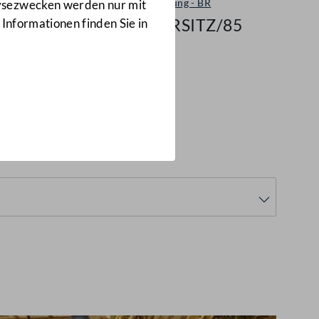
Plenarsitzung - BR
lysezwecken werden nur mit
464/BRSITZ/85
 Informationen finden Sie in
RSITZ/85)