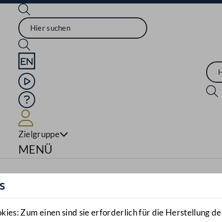
Sprache English
Mediathek
Hilfe
Benutzer
Zielgruppe
Navigationsmenü öffnen
MENÜ
s
es: Zum einen sind sie erforderlich für die Herstellung de