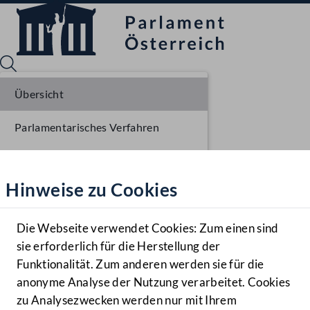
Übersicht
Parlamentarisches Verfahren
Sprache English
Mediathek
Liste der Rednerinnen und Redner
Hinweise zu Cookies
Hilfe
Benutzer
Die Webseite verwendet Cookies: Zum einen sind
Zielgruppe
sie erforderlich für die Herstellung der
Navigationsmenü öffnen
MENÜ
Funktionalität. Zum anderen werden sie für die
anonyme Analyse der Nutzung verarbeitet. Cookies
zu Analysezwecken werden nur mit Ihrem
Sprache En
Mediathek