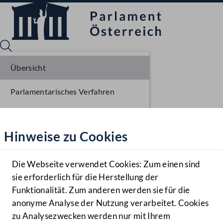
Übersicht
Parlamentarisches Verfahren
Sprache English
Mediathek
Liste der Rednerinnen und Redner
Hinweise zu Cookies
Hilfe
Benutzer
Die Webseite verwendet Cookies: Zum einen sind
Zielgruppe
sie erforderlich für die Herstellung der
Navigationsmenü öffnen
MENÜ
Funktionalität. Zum anderen werden sie für die
anonyme Analyse der Nutzung verarbeitet. Cookies
zu Analysezwecken werden nur mit Ihrem
Sprache En
Mediathek