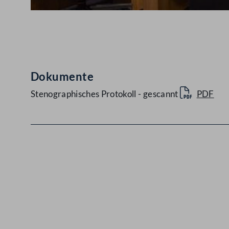
Abspielen
Dokumente
Stenographisches Protokoll - gescannt
PDF
Kontakt