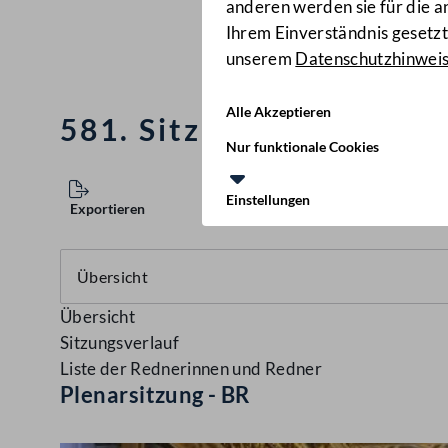
anderen werden sie für die 
Ihrem Einverständnis gesetzt.
unserem
Datenschutzhinwei
Alle Akzeptieren
581. Sitzung des Bunde
Nur funktionale Cookies
Einstellungen
Exportieren
Übersicht
Sitzungsverlauf
Liste der Rednerinnen und Redner
Plenarsitzung - BR