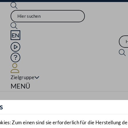
Sprache English
Mediathek
Hilfe
Benutzer
Zielgruppe
Navigationsmenü öffnen
MENÜ
s
es: Zum einen sind sie erforderlich für die Herstellung de