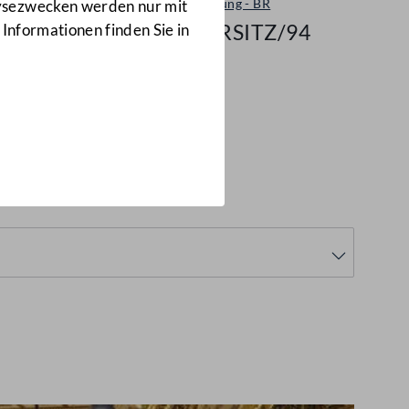
Plenarsitzung - BR
lysezwecken werden nur mit
581/BRSITZ/94
 Informationen finden Sie in
1/BRSITZ/94)