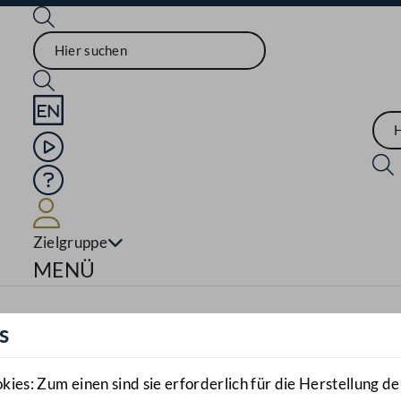
Sprache English
Mediathek
Hilfe
Benutzer
Zielgruppe
Navigationsmenü öffnen
MENÜ
s
es: Zum einen sind sie erforderlich für die Herstellung de