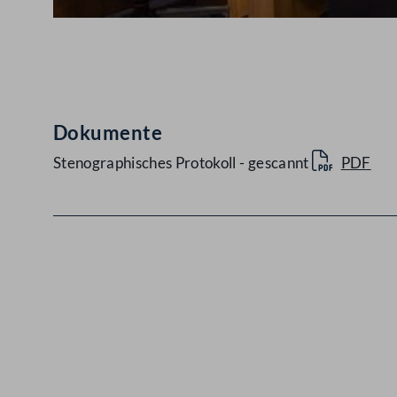
Abspielen
Dokumente
Stenographisches Protokoll - gescannt
PDF
Kontakt