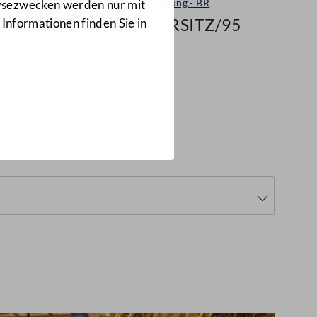
Plenarsitzung - BR
lysezwecken werden nur mit
594/BRSITZ/95
 Informationen finden Sie in
594/BRSITZ/95)