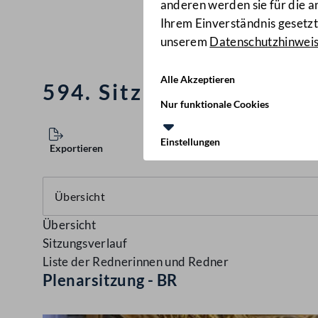
anderen werden sie für die 
Ihrem Einverständnis gesetzt.
unserem
Datenschutzhinwei
Alle Akzeptieren
594. Sitzung des Bunde
Nur funktionale Cookies
Einstellungen
Exportieren
Übersicht
Sitzungsverlauf
Liste der Rednerinnen und Redner
Plenarsitzung - BR