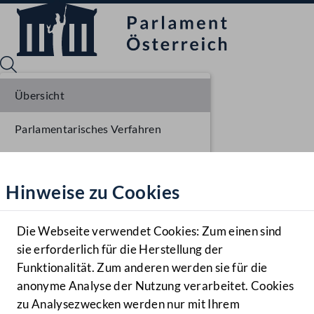
Übersicht
Parlamentarisches Verfahren
Sprache English
Mediathek
Liste der Rednerinnen und Redner
Hinweise zu Cookies
Hilfe
Benutzer
Die Webseite verwendet Cookies: Zum einen sind
Zielgruppe
sie erforderlich für die Herstellung der
Navigationsmenü öffnen
MENÜ
Funktionalität. Zum anderen werden sie für die
anonyme Analyse der Nutzung verarbeitet. Cookies
zu Analysezwecken werden nur mit Ihrem
Sprache En
Mediathek