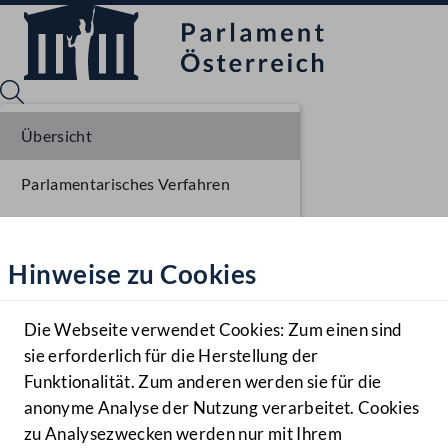
Übersicht
Parlamentarisches Verfahren
Sprache English
Mediathek
Liste der Rednerinnen und Redner
Hinweise zu Cookies
Hilfe
Benutzer
Die Webseite verwendet Cookies: Zum einen sind
Zielgruppe
sie erforderlich für die Herstellung der
Navigationsmenü öffnen
MENÜ
Funktionalität. Zum anderen werden sie für die
anonyme Analyse der Nutzung verarbeitet. Cookies
zu Analysezwecken werden nur mit Ihrem
Sprache En
Mediathek