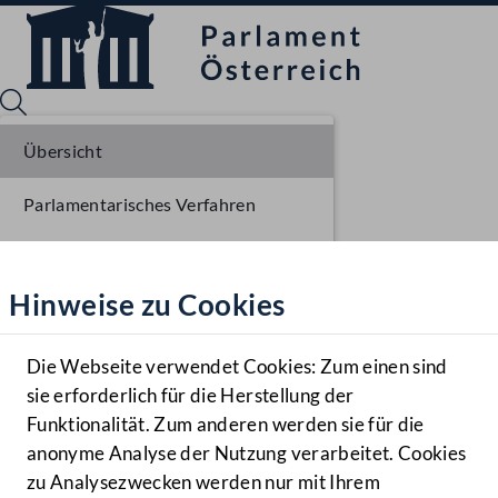
Übersicht
Parlamentarisches Verfahren
Sprache English
Mediathek
Liste der Rednerinnen und Redner
Hinweise zu Cookies
Hilfe
Benutzer
Die Webseite verwendet Cookies: Zum einen sind
Zielgruppe
sie erforderlich für die Herstellung der
Navigationsmenü öffnen
MENÜ
Funktionalität. Zum anderen werden sie für die
anonyme Analyse der Nutzung verarbeitet. Cookies
zu Analysezwecken werden nur mit Ihrem
Sprache En
Mediathek