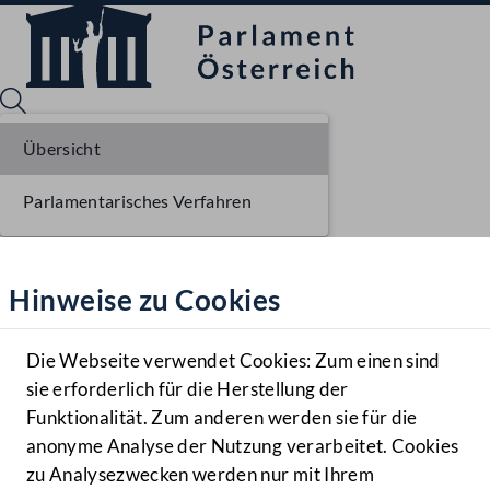
Übersicht
Parlamentarisches Verfahren
Sprache English
Mediathek
Hinweise zu Cookies
Hilfe
Benutzer
Die Webseite verwendet Cookies: Zum einen sind
Zielgruppe
sie erforderlich für die Herstellung der
Navigationsmenü öffnen
MENÜ
Funktionalität. Zum anderen werden sie für die
anonyme Analyse der Nutzung verarbeitet. Cookies
zu Analysezwecken werden nur mit Ihrem
Sprache En
Mediathek