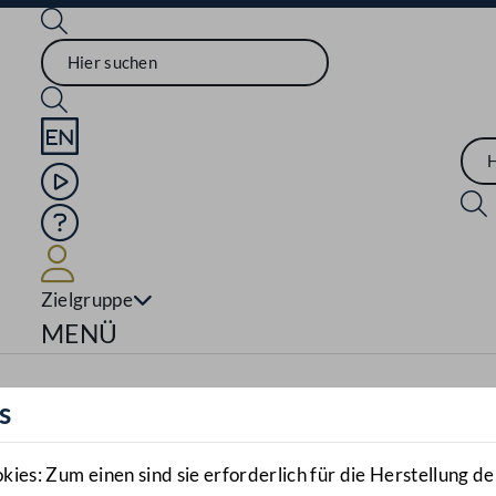
Sprache English
Mediathek
Hilfe
Benutzer
Zielgruppe
Navigationsmenü öffnen
MENÜ
s
es: Zum einen sind sie erforderlich für die Herstellung de