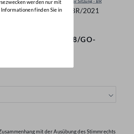
Unterbrechung der Sitzung - BR
lysezwecken werden nur mit
1518/GO-BR/2021
 Informationen finden Sie in
hpräsidiale
(1518/GO-
im Zusammenhang mit der Ausübung des Stimmrechts