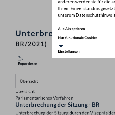
anderen werden sie für die 
Ihrem Einverständnis gesetzt.
unserem
Datenschutzhinwei
Alle Akzeptieren
Unterbrechung der Sitzu
Nur funktionale Cookies
BR/2021)
Einstellungen
Exportieren
Übersicht
Parlamentarisches Verfahren
Unterbrechung der Sitzung - BR
Unterbrechung der Sitzung durch den Vizepräside