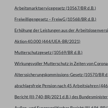
Arbeitsmarktservicegesetz (10567/BR d.B.)
Freiwilligengesetz – FreiwG (10568/BR d.B.)
Erhöhung der Leistungen aus der Arbeitslosenve
Aktion 40.000 (444/UEA-BR/2021)
Mutterschutzgesetz (10569/BR d.B.)
Wirkungsvoller Mutterschutz in Zeiten von Coro
Alterssicherungskommissions-Gesetz (10570/BR d.
abschlagsfreie Pension nach 45 Arbeitsjahren (4
Bericht (III-740-BR/2021 d.B.) des Bundesministe
Außen- und Europapolitischer Bericht (III-696-B