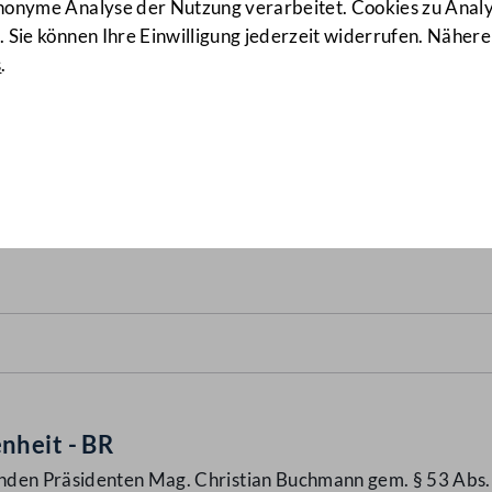
anonyme Analyse der Nutzung verarbeitet. Cookies zu Ana
 Sie können Ihre Einwilligung jederzeit widerrufen. Nähere
s
.
ts durch den vorsitzführe
nheit - BR
nden Präsidenten Mag. Christian Buchmann gem. § 53 Abs