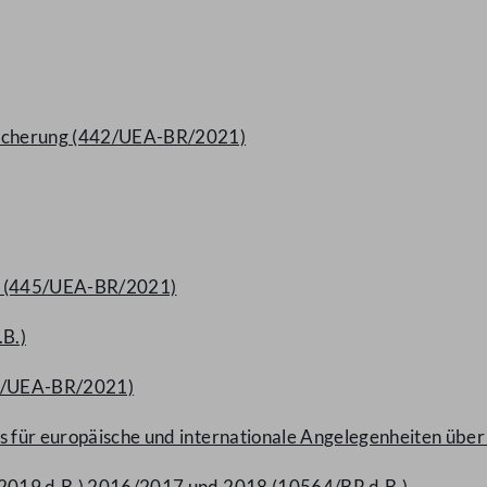
rsicherung (442/UEA-BR/2021)
na (445/UEA-BR/2021)
B.)
46/UEA-BR/2021)
rs für europäische und internationale Angelegenheiten ü
R/2019 d.B.) 2016/2017 und 2018 (10564/BR d.B.)