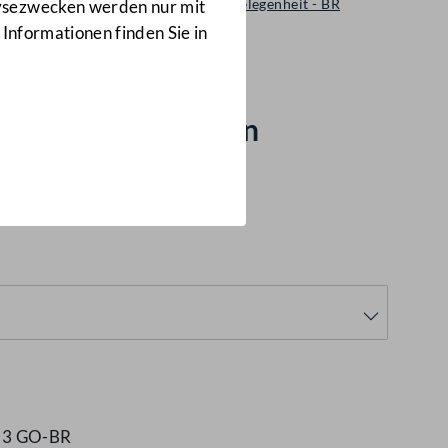
Sonstige Geschäftsordnungsangelegenheit - BR
lysezwecken werden nur mit
1520/GO-BR/2021
 Informationen finden Sie in
nden Präsidenten
. 3 GO-BR