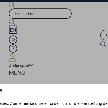
Sprache English
Mediathek
Hilfe
Benutzer
Zielgruppe
Navigationsmenü öffnen
MENÜ
s
es: Zum einen sind sie erforderlich für die Herstellung de