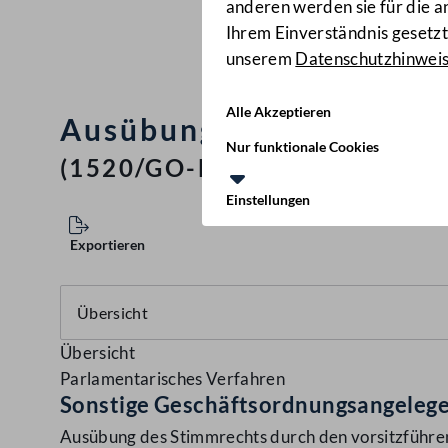
anderen werden sie für die 
Ihrem Einverständnis gesetzt.
unserem
Datenschutzhinwei
Alle Akzeptieren
Ausübung des Stimmrech
Nur funktionale Cookies
(1520/GO-BR/2021)
Einstellungen
Exportieren
Übersicht
Parlamentarisches Verfahren
Sonstige Geschäftsordnungsangelege
Ausübung des Stimmrechts durch den vorsitzführe