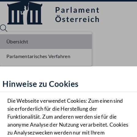
Übersicht
Parlamentarisches Verfahren
Sprache English
Mediathek
Hinweise zu Cookies
Hilfe
Benutzer
Die Webseite verwendet Cookies: Zum einen sind
Zielgruppe
sie erforderlich für die Herstellung der
Navigationsmenü öffnen
MENÜ
Funktionalität. Zum anderen werden sie für die
anonyme Analyse der Nutzung verarbeitet. Cookies
zu Analysezwecken werden nur mit Ihrem
Sprache En
Mediathek