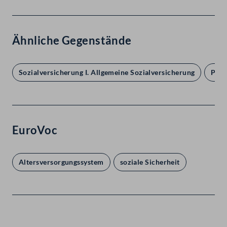
Ähnliche Gegenstände
Sozialversicherung I. Allgemeine Sozialversicherung
Pens
EuroVoc
Altersversorgungssystem
soziale Sicherheit