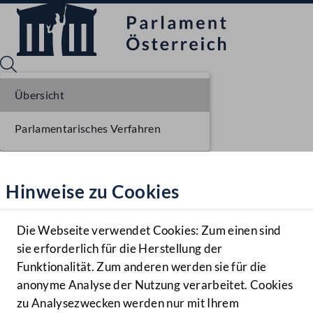
Übersicht
Parlamentarisches Verfahren
Sprache English
Mediathek
Hinweise zu Cookies
Hilfe
Benutzer
Die Webseite verwendet Cookies: Zum einen sind
Zielgruppe
sie erforderlich für die Herstellung der
Navigationsmenü öffnen
MENÜ
Funktionalität. Zum anderen werden sie für die
anonyme Analyse der Nutzung verarbeitet. Cookies
zu Analysezwecken werden nur mit Ihrem
Sprache En
Mediathek