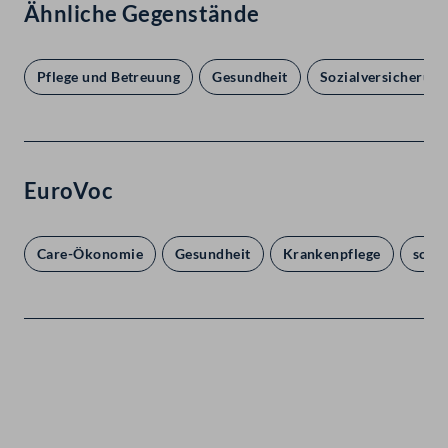
Ähnliche Gegenstände
Pflege und Betreuung
Gesundheit
Sozialversicherung 
EuroVoc
Care-Ökonomie
Gesundheit
Krankenpflege
sozia
Kontakt