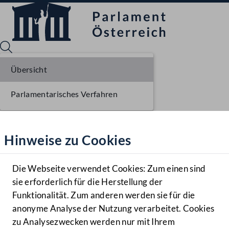
Übersicht
Parlamentarisches Verfahren
Sprache English
Mediathek
Hinweise zu Cookies
Hilfe
Benutzer
Die Webseite verwendet Cookies: Zum einen sind
Zielgruppe
sie erforderlich für die Herstellung der
Navigationsmenü öffnen
MENÜ
Funktionalität. Zum anderen werden sie für die
anonyme Analyse der Nutzung verarbeitet. Cookies
zu Analysezwecken werden nur mit Ihrem
Sprache En
Mediathek