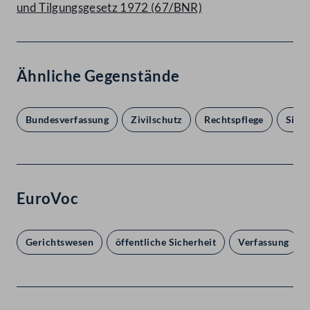
und Tilgungsgesetz 1972 (67/BNR)
Ähnliche Gegenstände
Bundesverfassung
Zivilschutz
Rechtspflege
Sich
EuroVoc
Gerichtswesen
öffentliche Sicherheit
Verfassung