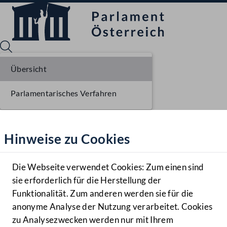
Übersicht
Parlamentarisches Verfahren
Sprache English
Mediathek
Hinweise zu Cookies
Hilfe
Benutzer
Die Webseite verwendet Cookies: Zum einen sind
Zielgruppe
sie erforderlich für die Herstellung der
Navigationsmenü öffnen
MENÜ
Funktionalität. Zum anderen werden sie für die
anonyme Analyse der Nutzung verarbeitet. Cookies
zu Analysezwecken werden nur mit Ihrem
Sprache En
Mediathek