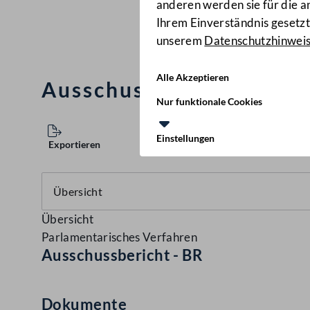
anderen werden sie für die 
Ihrem Einverständnis gesetzt.
unserem
Datenschutzhinwei
Alle Akzeptieren
Ausschussbericht (BR)
(
Nur funktionale Cookies
Einstellungen
Exportieren
Übersicht
Parlamentarisches Verfahren
Ausschussbericht - BR
Dokumente