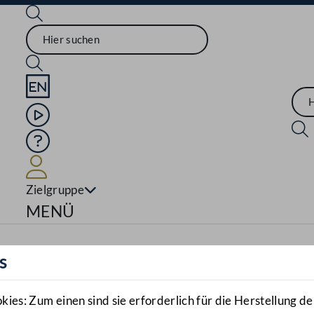
Sprache English
Mediathek
Hilfe
Benutzer
Zielgruppe
Navigationsmenü öffnen
MENÜ
s
es: Zum einen sind sie erforderlich für die Herstellung de