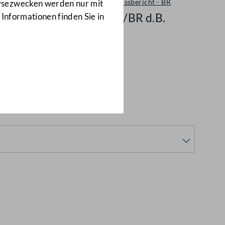
Ausschussbericht - BR
lysezwecken werden nur mit
1675/BR d.B.
 Informationen finden Sie in